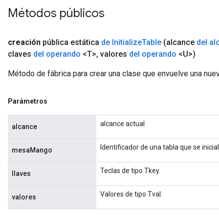
Métodos públicos
creación
pública estática
de Initialize
Table
(alcance
del al
claves
del operando
<T>
,
valores
del operando
<U>)
rs
Método de fábrica para crear una clase que envuelve una nueva
mParameters
rs
Parameters
Parámetros
rParameters
alcance actual
alcance
Parameters
ters
Identificador de una tabla que se inicial
mesaMango
arameters
meters
Teclas de tipo Tkey.
llaves
rs
tDescentParameters
Valores de tipo Tval.
valores