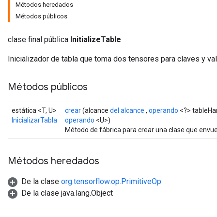
Métodos heredados
Métodos públicos
clase final pública
InitializeTable
Inicializador de tabla que toma dos tensores para claves y v
Métodos públicos
estática <T, U>
crear
(alcance
del alcance
,
operando
<?> tableHa
InicializarTabla
operando
<U>)
Método de fábrica para crear una clase que envuel
Métodos heredados
De la clase
org.tensorflow.op.PrimitiveOp
De la clase java.lang.Object