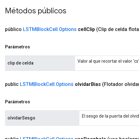
Métodos públicos
público
LSTMBlock
Cell
.
Options
cell
Clip
(Clip de celda flot
Parámetros
Valor al que recortar el valor 'cs'
clip de celda
public
LSTMBlock
Cell
.
Options
olvidar
Bias
(Flotador olvida
Parámetros
El sesgo de la puerta del olvid
olvidarSesgo