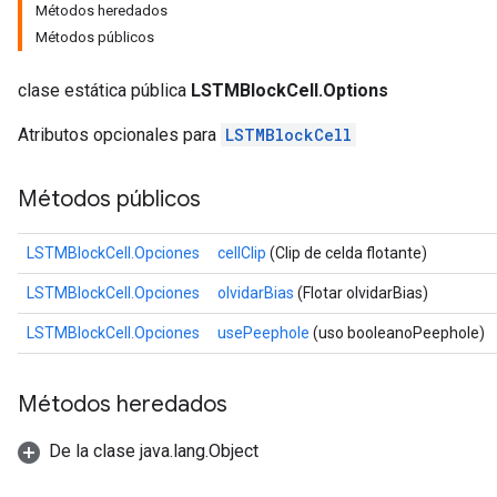
Métodos heredados
Métodos públicos
clase estática pública
LSTMBlockCell.Options
Atributos opcionales para
LSTMBlockCell
rs
Métodos públicos
mParameters
rs
LSTMBlockCell.Opciones
cellClip
(Clip de celda flotante)
Parameters
LSTMBlockCell.Opciones
olvidarBias
(Flotar olvidarBias)
rParameters
LSTMBlockCell.Opciones
usePeephole
(uso booleanoPeephole)
Parameters
ters
arameters
Métodos heredados
meters
rs
De la clase java.lang.Object
tDescentParameters