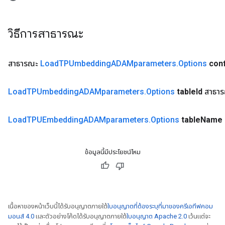
วิธีการสาธารณะ
สาธารณะ
Load
TPUmbedding
ADAMparameters
.
Options
conf
Load
TPUmbedding
ADAMparameters
.
Options
table
Id
สาธา
Load
TPUEmbedding
ADAMparameters
.
Options
table
Name
ข้อมูลนี้มีประโยชน์ไหม
เนื้อหาของหน้าเว็บนี้ได้รับอนุญาตภายใต้
ใบอนุญาตที่ต้องระบุที่มาของครีเอทีฟคอม
มอนส์ 4.0
และตัวอย่างโค้ดได้รับอนุญาตภายใต้
ใบอนุญาต Apache 2.0
เว้นแต่จะ