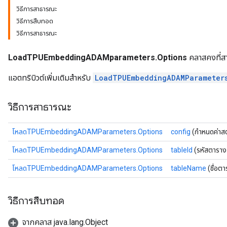
วิธีการสาธารณะ
rs
วิธีการสืบทอด
mParameters
วิธีการสาธารณะ
rs
Parameters
LoadTPUEmbeddingADAMparameters.Options
คลาสคงที่ส
rParameters
แอตทริบิวต์เพิ่มเติมสำหรับ
LoadTPUEmbeddingADAMParameter
Parameters
ters
วิธีการสาธารณะ
arameters
meters
โหลดTPUEmbeddingADAMParameters.Options
config
(กำหนดค่าสต
rs
tDescentParameters
โหลดTPUEmbeddingADAMParameters.Options
tableId
(รหัสตารา
โหลดTPUEmbeddingADAMParameters.Options
tableName
(ชื่อต
วิธีการสืบทอด
จากคลาส java.lang.Object