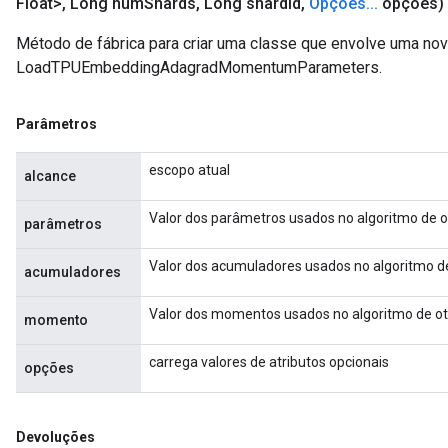
Float>
,
Long num
Shards
,
Long shard
Id
,
Opções
.
.
.
opções)
Método de fábrica para criar uma classe que envolve uma no
LoadTPUEmbeddingAdagradMomentumParameters.
Parâmetros
escopo atual
alcance
Valor dos parâmetros usados ​​no algoritmo d
parâmetros
Valor dos acumuladores usados ​​no algoritm
acumuladores
Valor dos momentos usados ​​no algoritmo de
momento
carrega valores de atributos opcionais
opções
Devoluções