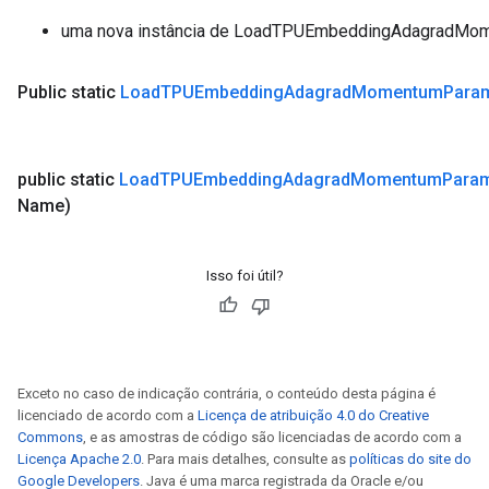
uma nova instância de LoadTPUEmbeddingAdagradMo
Public static
Load
TPUEmbedding
Adagrad
Momentum
Para
public static
Load
TPUEmbedding
Adagrad
Momentum
Param
Name)
Isso foi útil?
Exceto no caso de indicação contrária, o conteúdo desta página é
licenciado de acordo com a
Licença de atribuição 4.0 do Creative
Commons
, e as amostras de código são licenciadas de acordo com a
Licença Apache 2.0
. Para mais detalhes, consulte as
políticas do site do
Google Developers
. Java é uma marca registrada da Oracle e/ou