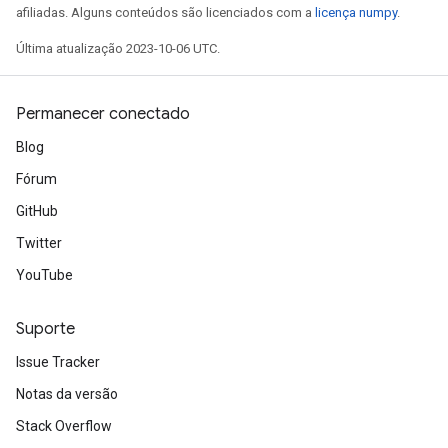
afiliadas. Alguns conteúdos são licenciados com a
licença numpy
.
Última atualização 2023-10-06 UTC.
ize
Permanecer conectado
Blog
Fórum
Requantize
ize
GitHub
AndReluAndRequantize
Twitter
u
YouTube
uAndRequantize
Suporte
AndRelu
Issue Tracker
AndReluAndRequantize
Notas da versão
ize
Stack Overflow