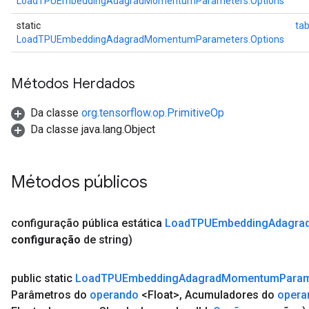
LoadTPUEmbeddingAdagradMomentumParameters.Options
static
ta
LoadTPUEmbeddingAdagradMomentumParameters.Options
Métodos Herdados
Da classe
org.tensorflow.op.PrimitiveOp
Da classe java.lang.Object
Métodos públicos
configuração
pública estática
Load
TPUEmbedding
Adagra
configuração
de string)
public static
Load
TPUEmbedding
Adagrad
Momentum
Param
Parâmetros do
operando
<Float>
,
Acumuladores do
opera