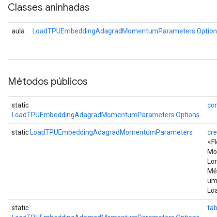
Classes aninhadas
aula
LoadTPUEmbeddingAdagradMomentumParameters.Option
Métodos públicos
static
con
LoadTPUEmbeddingAdagradMomentumParameters.Options
static
LoadTPUEmbeddingAdagradMomentumParameters
cr
<F
Mo
Lo
Mét
um
Lo
static
tab