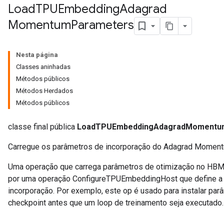
Load
TPUEmbedding
Adagrad
Momentum
Parameters
rs
Parameters
Nesta página
rParameters
Classes aninhadas
Parameters
Métodos públicos
ters
Métodos Herdados
arameters
Métodos públicos
meters
rs
classe final pública
LoadTPUEmbeddingAdagradMomentu
tDescentParameters
Carregue os parâmetros de incorporação do Adagrad Moment
Uma operação que carrega parâmetros de otimização no HBM 
por uma operação ConfigureTPUEmbeddingHost que define a c
incorporação. Por exemplo, este op é usado para instalar pa
checkpoint antes que um loop de treinamento seja executado.