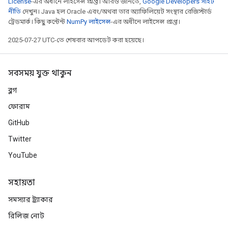
License
-এর অধীনে লাইসেন্স প্রাপ্ত। আরও জানতে,
Google Developers সাইট
নীতি
দেখুন। Java হল Oracle এবং/অথবা তার অ্যাফিলিয়েট সংস্থার রেজিস্টার্ড
ট্রেডমার্ক। কিছু কন্টেন্ট
NumPy লাইসেন্স
-এর অধীনে লাইসেন্স প্রাপ্ত।
2025-07-27 UTC-তে শেষবার আপডেট করা হয়েছে।
সবসময় যুক্ত থাকুন
ব্লগ
ফোরাম
GitHub
Twitter
YouTube
সহায়তা
সমস্যার ট্র্যাকার
রিলিজ নোট