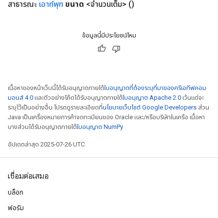
สาธารณะ
เอาท์พุท
ขนาด
<จำนวนเต็ม>
()
Requantize
ข้อมูลนี้มีประโยชน์ไหม
ize
AndReluAndRequantize
u
uAndRequantize
เนื้อหาของหน้าเว็บนี้ได้รับอนุญาตภายใต้
ใบอนุญาตที่ต้องระบุที่มาของครีเอทีฟคอม
มอนส์ 4.0
และตัวอย่างโค้ดได้รับอนุญาตภายใต้
ใบอนุญาต Apache 2.0
เว้นแต่จะ
ระบุไว้เป็นอย่างอื่น โปรดดูรายละเอียดที่
นโยบายเว็บไซต์ Google Developers
ส่วน
AndRelu
Java เป็นเครื่องหมายการค้าจดทะเบียนของ Oracle และ/หรือบริษัทในเครือ เนื้อหา
AndReluAndRequantize
บางส่วนได้รับอนุญาตภายใต้
ใบอนุญาต NumPy
ize
อัปเดตล่าสุด 2025-07-26 UTC
Requantize
เชื่อมต่อเสมอ
ize
บล็อก
ฟอรัม