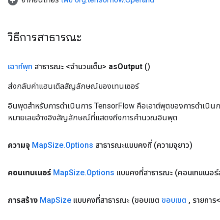
วิธีการสาธารณะ
เอาท์พุท
สาธารณะ <จำนวนเต็ม>
as
Output
()
ส่งกลับค่าแฮนเดิลสัญลักษณ์ของเทนเซอร์
อินพุตสำหรับการดำเนินการ TensorFlow คือเอาต์พุตของการดำเนินการ T
หมายเลขอ้างอิงสัญลักษณ์ที่แสดงถึงการคำนวณอินพุต
ความจุ
Map
Size
.
Options
สาธารณะแบบคงที่
(ความจุยาว)
คอนเทนเนอร์
Map
Size
.
Options
แบบคงที่สาธารณะ
(คอนเทนเนอร์
การสร้าง
Map
Size
แบบคงที่สาธารณะ
(ขอบเขต
ขอบเขต
,
รายการ<