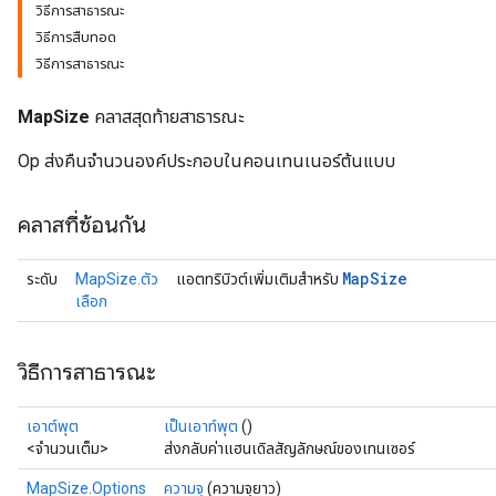
วิธีการสาธารณะ
วิธีการสืบทอด
วิธีการสาธารณะ
MapSize
คลาสสุดท้ายสาธารณะ
Op ส่งคืนจำนวนองค์ประกอบในคอนเทนเนอร์ต้นแบบ
คลาสที่ซ้อนกัน
Map
Size
ระดับ
MapSize.ตัว
แอตทริบิวต์เพิ่มเติมสำหรับ
เลือก
วิธีการสาธารณะ
เอาต์พุต
เป็นเอาท์พุต
()
<จำนวนเต็ม>
ส่งกลับค่าแฮนเดิลสัญลักษณ์ของเทนเซอร์
MapSize.Options
ความจุ
(ความจุยาว)