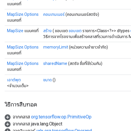
แบบคงที่
MapSize.Options
คอนเทนเนอร์
(คอนเทนเนอร์สตริง)
แบบคงที่
MapSize
แบบคงที่
สร้าง
( ขอบเขต
ขอบเขต
รายการ<Class<?>> dtypes
วิธีการจากโรงงานเพื่อสร้างคลาสที่รวมการดำเนินการ 
MapSize.Options
memoryLimit
(หน่วยความจำยาวจำกัด)
แบบคงที่
MapSize.Options
sharedName
(สตริง ชื่อที่ใช้ร่วมกัน)
แบบคงที่
เอาต์พุต
ขนาด
()
<จำนวนเต็ม>
วิธีการสืบทอด
จากคลาส
org.tensorflow.op.PrimitiveOp
จากคลาส java.lang.Object
จากอินเทอร์
เฟซ org.tensorflow.Operand