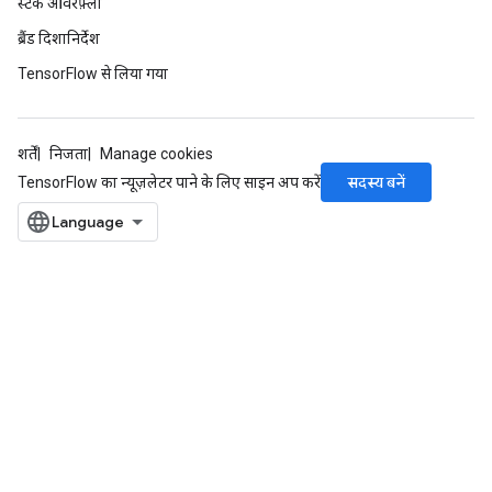
स्टैक ओवरफ़्लो
Requantize
ize
ब्रैंड दिशानिर्देश
AndReluAndRequantize
TensorFlow से लिया गया
u
uAndRequantize
शर्तें
निजता
Manage cookies
सदस्य बनें
TensorFlow का न्यूज़लेटर पाने के लिए साइन अप करें
AndRelu
AndReluAndRequantize
ize
Requantize
ize