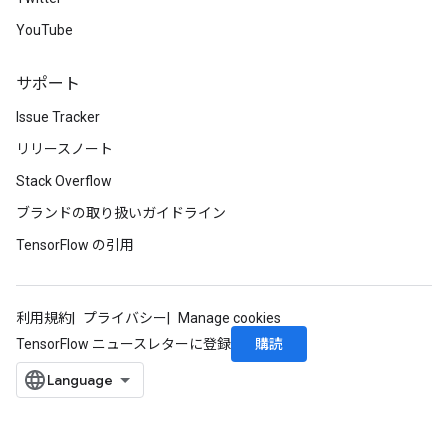
Requantize
YouTube
ize
AndReluAndRequantize
u
サポート
uAndRequantize
Issue Tracker
リリースノート
AndRelu
Stack Overflow
AndReluAndRequantize
ブランドの取り扱いガイドライン
TensorFlow の引用
ize
Requantize
利用規約
プライバシー
Manage cookies
ize
購読
TensorFlow ニュースレターに登録