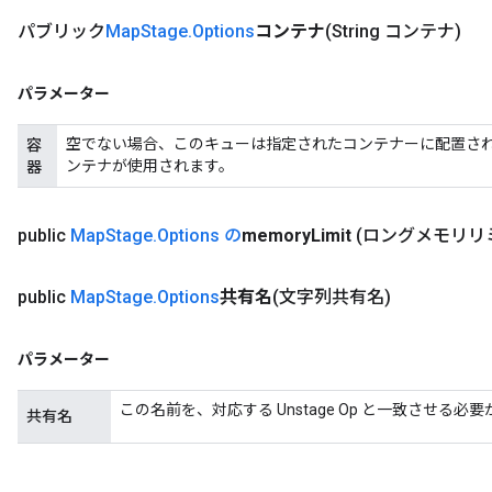
パブリック
Map
Stage
.
Options
コンテナ
(String コンテナ)
パラメーター
空でない場合、このキューは指定されたコンテナーに配置さ
容
ンテナが使用されます。
器
public
Map
Stage
.
Options の
memory
Limit
(ロングメモリリ
public
Map
Stage
.
Options
共有名
(文字列共有名)
パラメーター
この名前を、対応する Unstage Op と一致させる必
共有名