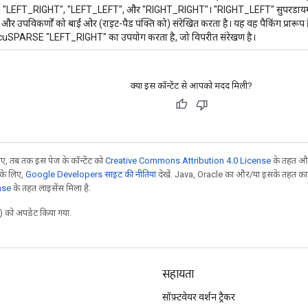
ट), "LEFT_RIGHT", "LEFT_LEFT", और "RIGHT_RIGHT"। "RIGHT_LEFT" सुपरडायगोन
) और उपविकर्णों को बाईं ओर (राइट-पैड पंक्ति को) संरेखित करता है। यह वह पैकिंग प्र
 cuSPARSE "LEFT_RIGHT" का उपयोग करता है, जो विपरीत संरेखण है।
क्या इस कॉन्टेंट से आपको मदद मिली?
, तब तक इस पेज के कॉन्टेंट को
Creative Commons Attribution 4.0 License
के तहत और
 के लिए,
Google Developers साइट की नीतियां
देखें. Java, Oracle का और/या इसके तहत काम 
nse
के तहत लाइसेंस मिला है.
 को अपडेट किया गया.
सहायता
सॉफ़्टवेयर वर्शन ट्रैकर