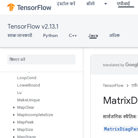
इंस्टॉल करें
सीखें
एपीआई
LoadTPUEmbeddingProximalAdagradParameters
LoadTPUEmbeddingProximalYogiParameters
LoadTPUEmbeddingRMSPropParameters
TensorFlow v2.13.1
LoadTPUEmbeddingStochasticGradientDescentParameters
LookupTableExport
खास जानकारी
Python
C++
Java
अधिक
LookupTableFind
Lookup
Table
Import
Lookup
Table
Insert
Lookup
Table
Remove
Lookup
Table
Size
Loop
Cond
Lower
Bound
TensorFlow
एप
Lu
Matrix
D
Make
Unique
Map
Clear
Map
Incomplete
Size
सार्वजनिक स्थैतिक 
Map
Peek
MatrixDiagPa
Map
Size
Map
Stage