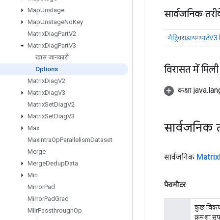
Map
Unstage
सार्वजनिक तरी
Map
Unstage
No
Key
Matrix
Diag
Part
V2
मैट्रिक्सडायगपार्टV3
Matrix
Diag
Part
V3
खास जानकारी
विरासत में मिली
Options
Matrix
Diag
V2
कक्षा java.la
Matrix
Diag
V3
Matrix
Set
Diag
V2
Matrix
Set
Diag
V3
सार्वजनिक 
Max
Max
Intra
Op
Parallelism
Dataset
Merge
सार्वजनिक
Matrix
Merge
Dedup
Data
Min
पैरामीटर
Mirror
Pad
Mirror
Pad
Grad
कुछ विकर्ण
Mlir
Passthrough
Op
क्रमशः स