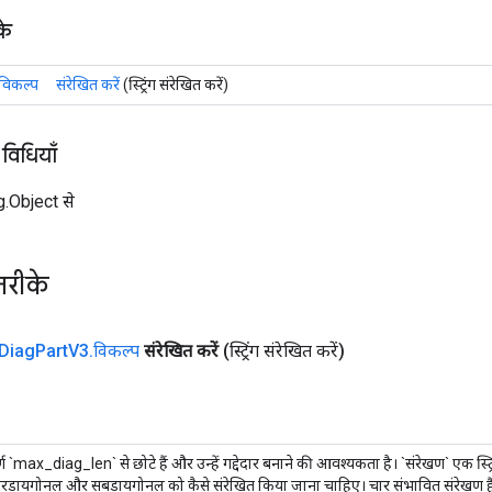
के
.विकल्प
संरेखित करें
(स्ट्रिंग संरेखित करें)
 विधियाँ
ng.Object से
तरीके
Diag
Part
V3
.
विकल्प
संरेखित करें
(स्ट्रिंग संरेखित करें)
 `max_diag_len` से छोटे हैं और उन्हें गद्देदार बनाने की आवश्यकता है। `संरेखण` एक स्ट्रिंग
ुपरडायगोनल और सबडायगोनल को कैसे संरेखित किया जाना चाहिए। चार संभावित संरेखण 