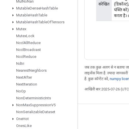
Mul
No
Nan
संरेखित
(डिफ़ॉल्
Mutable
Dense
Hash
Table
पंक्ति को
Mutable
Hash
Table
करता है।
Mutable
Hash
Table
Of
Tensors
Mutex
Mutex
Lock
Nccl
All
Reduce
Nccl
Broadcast
Nccl
Reduce
Ndtri
जब तक कुछ अलग से न बताया जाए
Nearest
Neighbors
लाइसेंस मिला है. ज़्यादा जानकारी
Next
After
है. कुछ कॉन्टेंट को,
numpy lice
Next
Iteration
आखिरी बार 2025-07-26 (UTC)
No
Op
Non
Deterministic
Ints
Non
Max
Suppression
V5
Non
Serializable
Dataset
जुड़े रहें
One
Hot
ब्लॉग
Ones
Like