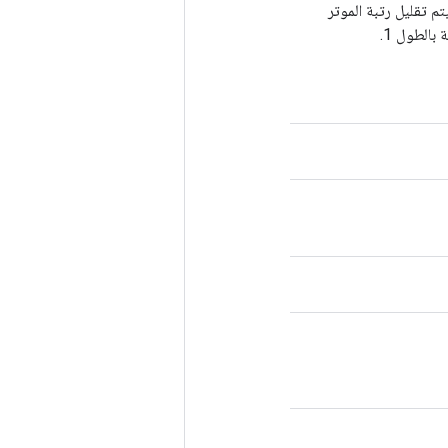
حور". ما لم تكن قيمة `keep_dims` صحيحة، فسيتم تقليل رتبة الموتر