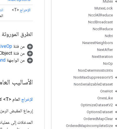
Mutex
Mutex
Lock
الإخراج
<T>
انت
Nccl
All
Reduce
ال
Nccl
Broadcast
Nccl
Reduce
الطرق الموروثة
Ndtri
Nearest
Neighbors
من فئة
tiveOp
Next
After
من فئة java.lang.Object
Next
Iteration
من الواجهة
and
No
Op
Non
Deterministic
Ints
Non
Max
Suppression
V5
الأساليب العا
Non
Serializable
Dataset
One
Hot
Ones
Like
الإخراج
العام <T>
ك
Optimize
Dataset
V2
إرجاع المقبض الرمزي
Options
Dataset
Ordered
Map
Clear
Ordered
Map
Incomplete
Size