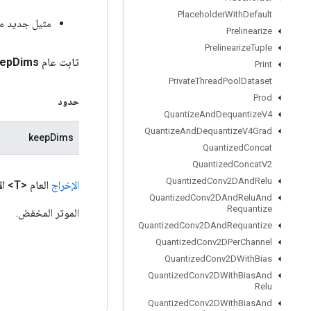
Placeholder
With
Default
مثيل جديد م
Prelinearize
Prelinearize
Tuple
ثابت عام
Dims
ep
Print
Private
Thread
Pool
Dataset
Prod
حدود
Quantize
And
Dequantize
V4
Quantize
And
Dequantize
V4Grad
keepDims
Quantized
Concat
Quantized
Concat
V2
Quantized
Conv2DAnd
Relu
الإخراج
العام <T>
ال
Quantized
Conv2DAnd
Relu
And
Requantize
الموتر المخفض.
Quantized
Conv2DAnd
Requantize
Quantized
Conv2DPer
Channel
Quantized
Conv2DWith
Bias
Quantized
Conv2DWith
Bias
And
Relu
Quantized
Conv2DWith
Bias
And