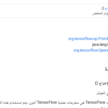
اج
()
موتر المخفض.
org.tensorflow.op.Primi
org.tensorflow.Oper
مة
إخراج
()
 للموتر.
المدخلات إلى عمليات TensorFlow هي مخرجات عملية rFlow