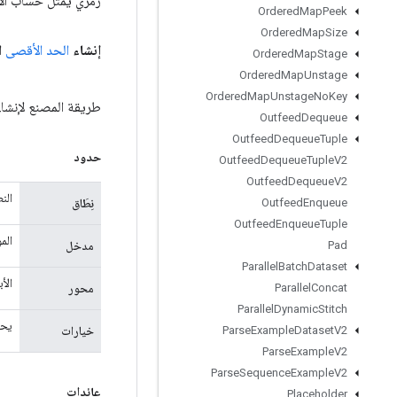
رمزي يمثل حساب الإ
Ordered
Map
Peek
Ordered
Map
Size
إنشاء
الحد الأقصى
ال
Ordered
Map
Stage
Ordered
Map
Unstage
Ordered
Map
Unstage
No
Key
طريقة المصنع لإنشاء فئة 
Outfeed
Dequeue
Outfeed
Dequeue
Tuple
حدود
Outfeed
Dequeue
Tuple
V2
Outfeed
Dequeue
V2
الن
نِطَاق
Outfeed
Enqueue
Outfeed
Enqueue
Tuple
الم
مدخل
Pad
Parallel
Batch
Dataset
الأ
محور
Parallel
Concat
Parallel
Dynamic
Stitch
يحم
خيارات
Parse
Example
Dataset
V2
Parse
Example
V2
Parse
Sequence
Example
V2
عائدات
Placeholder