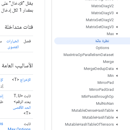
Matrix
Diag
V2
بمقدار 1 لكل إدخال في `المحور`. إذا كان `keep_dims` صحيحًا، فسيتم الاحتفاظ بالأبعاد المخفضة بالطول 1.
Matrix
Diag
V3
Matrix
Set
Diag
V2
فئات متداخلة
Matrix
Set
Diag
V3
Max
فصل
الخيارات
سم
نظرة عامّة
القصوى
Options
Max
Intra
Op
Parallelism
Dataset
Merge
الأساليب العامة
Merge
Dedup
Data
Min
الإخراج
<T>
كإ
Mirror
Pad
إرج
Mirror
Pad
Grad
ثابت <T، U
إنش
Mlir
Passthrough
Op
يمتد الرقم>
طري
Mul
No
Nan
الحد الأقصى
Mutable
Dense
Hash
Table
<T>
Mutable
Hash
Table
ثابت
ms
Mutable
Hash
Table
Of
Tensors
Max.Options