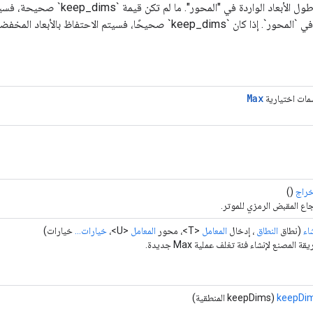
يقلل "الإدخال" على طول الأبعاد الواردة في "الم
Max
ات اختيارية
خراج
()
اع المقبض الرمزي للموتر.
اء
(نطاق
النطاق
، إدخال
المعامل
<T>، محور
المعامل
<U>،
خيارات...
خيارات)
قة المصنع لإنشاء فئة تغلف عملية Max جديدة.
keepDi
(keepDims المنطقية)