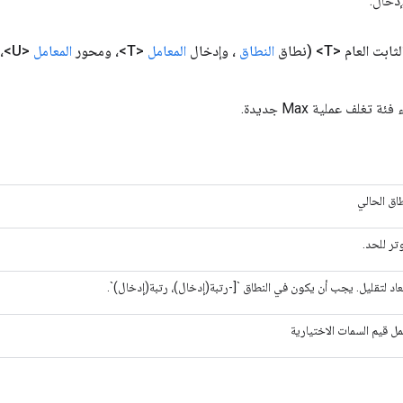
دخال.
ثابت العام <T>
(نطاق
النطاق
، وإدخال
المعامل
<T>، ومحور
المعامل
<U>،
تغلف عملية Max جديدة.
طاق الحالي
وتر للحد.
بعاد لتقليل. يجب أن يكون في النطاق `[-رتبة(إدخال)، رتبة(إدخال)`.
ل قيم السمات الاختيارية