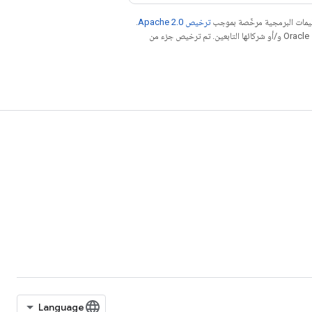
عليمات البرمجية مرخّصة بموجب
ترخيص Apache 2.0‏
.
. إنّ Java هي علامة تجارية مسجَّلة لشركة Oracle و/أو شركائها التابعين. تم ترخيص جزء من