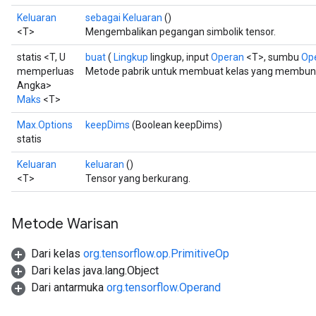
Keluaran
sebagai Keluaran
()
<T>
Mengembalikan pegangan simbolik tensor.
statis <T, U
buat
(
Lingkup
lingkup, input
Operan
<T>, sumbu
Op
memperluas
Metode pabrik untuk membuat kelas yang membung
Angka>
Maks
<T>
Max.Options
keepDims
(Boolean keepDims)
statis
Keluaran
keluaran
()
<T>
Tensor yang berkurang.
Metode Warisan
Dari kelas
org.tensorflow.op.PrimitiveOp
Dari kelas java.lang.Object
Dari antarmuka
org.tensorflow.Operand