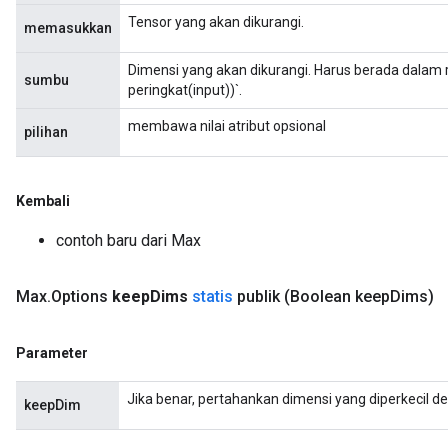
Tensor yang akan dikurangi.
memasukkan
Dimensi yang akan dikurangi. Harus berada dalam r
sumbu
peringkat(input))`.
membawa nilai atribut opsional
pilihan
ize
Kembali
contoh baru dari Max
Requantize
ize
Max
.
Options
keep
Dims
statis
publik
(Boolean keep
Dims)
AndReluAndRequantize
u
Parameter
uAndRequantize
Jika benar, pertahankan dimensi yang diperkecil d
keepDim
AndRelu