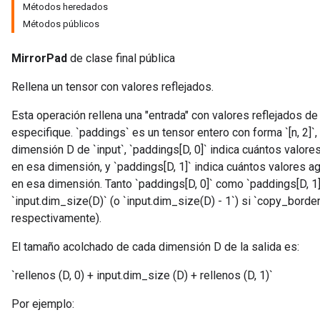
Métodos heredados
Métodos públicos
MirrorPad
de clase final pública
Rellena un tensor con valores reflejados.
Esta operación rellena una "entrada" con valores reflejados de
especifique. `paddings` es un tensor entero con forma `[n, 2]`,
dimensión D de `input`, `paddings[D, 0]` indica cuántos valore
en esa dimensión, y `paddings[D, 1]` indica cuántos valores a
en esa dimensión. Tanto `paddings[D, 0]` como `paddings[D, 
`input.dim_size(D)` (o `input.dim_size(D) - 1`) si `copy_border
respectivamente).
El tamaño acolchado de cada dimensión D de la salida es:
`rellenos (D, 0) + input.dim_size (D) + rellenos (D, 1)`
Por ejemplo: