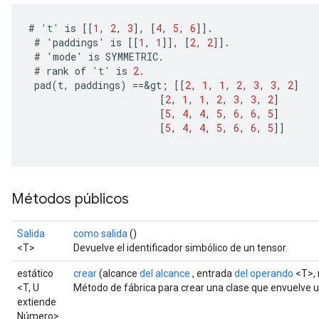
#
't'
is
[[
1
,
2
,
3
]
,
[
4
,
5
,
6
]]
.
#
'
paddings
'
is
[[
1
,
1
]]
,
[
2
,
2
]]
.
#
'
mode
'
is
SYMMETRIC
.
#
rank
of
't'
is
2.
pad
(
t
,
paddings
)
==
&
gt
;
[[
2
,
1
,
1
,
2
,
3
,
3
,
2
]
[
2
,
1
,
1
,
2
,
3
,
3
,
2
]
[
5
,
4
,
4
,
5
,
6
,
6
,
5
]
[
5
,
4
,
4
,
5
,
6
,
6
,
5
]]
Métodos públicos
Salida
como salida
()
<T>
Devuelve el identificador simbólico de un tensor.
estático
crear
(alcance
del alcance
, entrada
del operando
<T>, 
<T, U
Método de fábrica para crear una clase que envuelve 
extiende
Número>