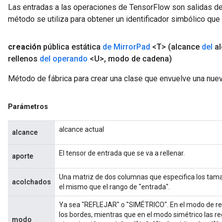
Las entradas a las operaciones de TensorFlow son salidas de
método se utiliza para obtener un identificador simbólico que 
creación
pública estática
de Mirror
Pad
<T>
(alcance
del
al
rellenos
del operando
<U>
,
modo de cadena)
Requantize
ize
Método de fábrica para crear una clase que envuelve una nue
AndReluAndRequantize
u
Parámetros
uAndRequantize
alcance actual
alcance
AndRelu
El tensor de entrada que se va a rellenar.
AndReluAndRequantize
aporte
Una matriz de dos columnas que especifica los tamañ
ize
acolchados
el mismo que el rango de "entrada".
Requantize
Ya sea "REFLEJAR" o "SIMÉTRICO". En el modo de ref
ize
los bordes, mientras que en el modo simétrico las reg
modo