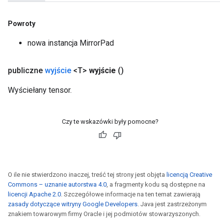
Powroty
nowa instancja MirrorPad
publiczne
wyjście
<T>
wyjście
()
Wyściełany tensor.
Czy te wskazówki były pomocne?
O ile nie stwierdzono inaczej, treść tej strony jest objęta
licencją Creative
Commons – uznanie autorstwa 4.0
, a fragmenty kodu są dostępne na
licencji Apache 2.0
. Szczegółowe informacje na ten temat zawierają
zasady dotyczące witryny Google Developers
. Java jest zastrzeżonym
znakiem towarowym firmy Oracle i jej podmiotów stowarzyszonych.