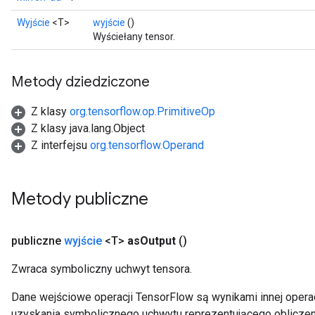
Wyjście
<T>
wyjście
()
Wyściełany tensor.
Metody dziedziczone
Z klasy
org.tensorflow.op.PrimitiveOp
Z klasy java.lang.Object
Z interfejsu
org.tensorflow.Operand
Metody publiczne
publiczne
wyjście
<T>
as
Output
()
Zwraca symboliczny uchwyt tensora.
Dane wejściowe operacji TensorFlow są wynikami innej operac
uzyskania symbolicznego uchwytu reprezentującego obliczen
ize