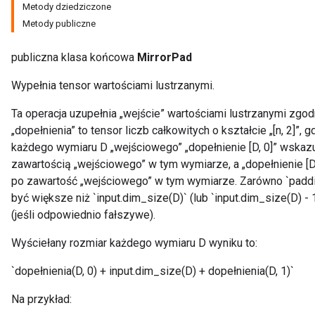
Metody dziedziczone
Metody publiczne
publiczna klasa końcowa
MirrorPad
Wypełnia tensor wartościami lustrzanymi.
Ta operacja uzupełnia „wejście” wartościami lustrzanymi zgod
„dopełnienia” to tensor liczb całkowitych o kształcie „[n, 2]”, 
każdego wymiaru D „wejściowego” „dopełnienie [D, 0]” wskazuj
zawartością „wejściowego” w tym wymiarze, a „dopełnienie [D,
po zawartość „wejściowego” w tym wymiarze. Zarówno `paddings
być większe niż `input.dim_size(D)` (lub `input.dim_size(D) - 1
(jeśli odpowiednio fałszywe).
Wyściełany rozmiar każdego wymiaru D wyniku to:
`dopełnienia(D, 0) + input.dim_size(D) + dopełnienia(D, 1)`
Na przykład: