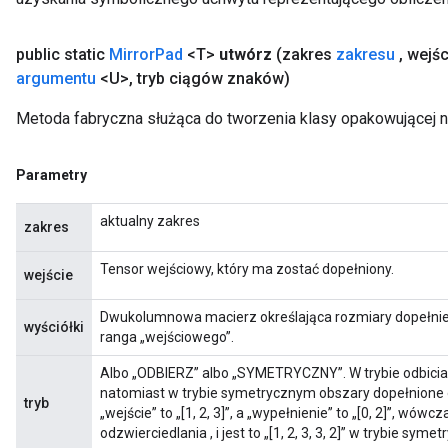
public static
Mirror
Pad
<T>
utwórz
(zakres
zakresu
,
wejśc
argumentu
<U>
,
tryb ciągów znaków)
Metoda fabryczna służąca do tworzenia klasy opakowującej n
Requantize
ize
AndReluAndRequantize
Parametry
u
uAndRequantize
aktualny zakres
zakres
Tensor wejściowy, który ma zostać dopełniony.
wejście
AndRelu
AndReluAndRequantize
Dwukolumnowa macierz określająca rozmiary dopełnien
wyściółki
ranga „wejściowego”.
ize
Albo „ODBIERZ” albo „SYMETRYCZNY”. W trybie odbicia 
natomiast w trybie symetrycznym obszary dopełnione o
tryb
Requantize
„wejście” to „[1, 2, 3]”, a „wypełnienie” to „[0, 2]”, wówcza
ize
odzwierciedlania , i jest to „[1, 2, 3, 3, 2]” w trybie syme