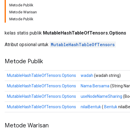
Metode Publik
Metode Warisan
Metode Publik
kelas statis publik
MutableHashTableOfTensors.Options
Atribut opsional untuk
MutableHashTableOfTensors
Metode Publik
MutableHashTableOfTensors.Options
wadah
(wadah string)
MutableHashTableOfTensors.Options
Nama Bersama
(String N
MutableHashTableOfTensors.Options
useNodeNameSharing
(Bo
MutableHashTableOfTensors.Options
nilaiBentuk
(
Bentuk
nilaiB
Metode Warisan