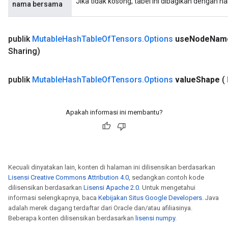
Jika tidak kosong, tabel ini dibagikan dengan n
nama bersama
publik
Mutable
Hash
Table
Of
Tensors
.
Options
use
Node
Nam
Sharing)
publik
Mutable
Hash
Table
Of
Tensors
.
Options
value
Shape
(
Apakah informasi ini membantu?
ize
Kecuali dinyatakan lain, konten di halaman ini dilisensikan berdasarkan
Lisensi Creative Commons Attribution 4.0
, sedangkan contoh kode
dilisensikan berdasarkan
Lisensi Apache 2.0
. Untuk mengetahui
informasi selengkapnya, baca
Kebijakan Situs Google Developers
. Java
adalah merek dagang terdaftar dari Oracle dan/atau afiliasinya.
Requantize
Beberapa konten dilisensikan berdasarkan
lisensi numpy
.
ize