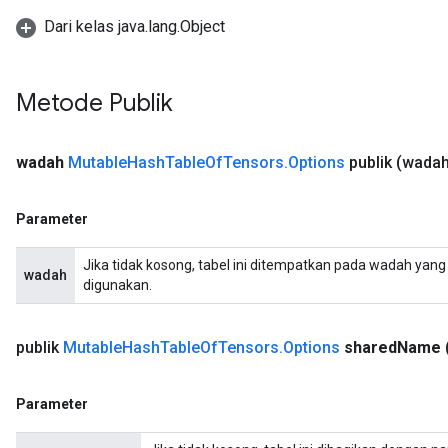
Dari kelas java.lang.Object
Metode Publik
wadah
Mutable
Hash
Table
Of
Tensors
.
Options
publik
(wadah
Parameter
Jika tidak kosong, tabel ini ditempatkan pada wadah yang 
wadah
digunakan.
publik
Mutable
Hash
Table
Of
Tensors
.
Options
shared
Name
Parameter