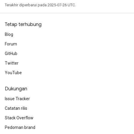
Terakhir diperbarui pada 2025-07-26 UTC.
AndReluAndRequantize
u
uAndRequantize
Tetap terhubung
Blog
AndRelu
Forum
AndReluAndRequantize
GitHub
Twitter
ize
YouTube
Requantize
ize
Dukungan
Issue Tracker
Catatan rilis
Stack Overflow
Pedoman brand