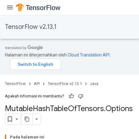
TensorFlow v2.13.1
Halaman ini diterjemahkan oleh
Cloud Translation API
.
TensorFlow
API
TensorFlow v2.13.1
Java
Apakah informasi ini membantu?
Mutable
Hash
Table
Of
Tensors
.
Options
Pada halaman ini