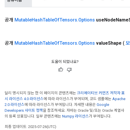
공유이름
공개
Mutable
Hash
Table
Of
Tensors
.
Options
use
Node
Name
공개
Mutable
Hash
Table
Of
Tensors
.
Options
value
Shape
(
모
도움이 되었나요?
ize
달리 명시되지 않는 한 이 페이지의 콘텐츠에는
크리에이티브 커먼즈 저작자 표
시 라이선스 4.0 라이선스
에 따라 라이선스가 부여되며, 코드 샘플에는
Apache
2.0 라이선스
에 따라 라이선스가 부여됩니다. 자세한 내용은
Google
Developers 사이트 정책
을 참조하세요. 자바는 Oracle 및/또는 Oracle 계열사
의 등록 상표입니다. 일부 콘텐츠에는
Numpy 라이선스
가 부여됩니다.
Requantize
최종 업데이트: 2025-07-26(UTC)
ize