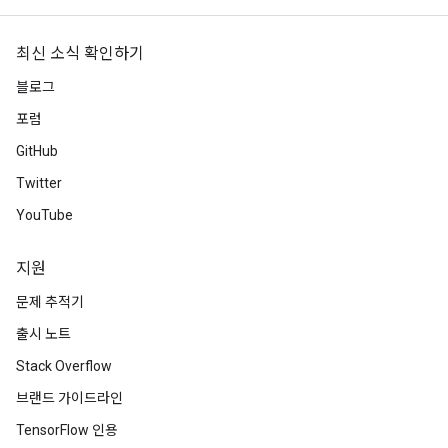
AndReluAndRequantize
u
최신 소식 확인하기
uAndRequantize
블로그
포럼
AndRelu
GitHub
AndReluAndRequantize
Twitter
YouTube
ize
Requantize
지원
ize
문제 추적기
출시 노트
Stack Overflow
브랜드 가이드라인
TensorFlow 인용