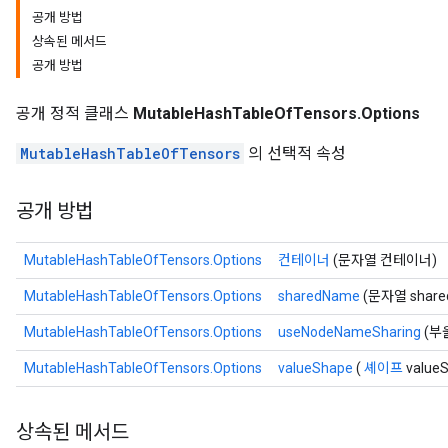
공개 방법
상속된 메서드
공개 방법
공개 정적 클래스
MutableHashTableOfTensors.Options
MutableHashTableOfTensors
의 선택적 속성
공개 방법
MutableHashTableOfTensors.Options
컨테이너
(문자열 컨테이너)
MutableHashTableOfTensors.Options
sharedName
(문자열 share
MutableHashTableOfTensors.Options
useNodeNameSharing
(부울
MutableHashTableOfTensors.Options
valueShape
(
셰이프
value
상속된 메서드