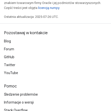
znakiem towarowym firmy Oracle i jej podmiotów stowarzyszonych.
AndReluAndRequantize
Część treści jest objęta
licencją numpy
.
Ostatnia aktualizacja: 2025-07-26 UTC.
ize
Requantize
Pozostawaj w kontakcie
ize
Blog
Forum
GitHub
Twitter
YouTube
Pomoc
Śledzenie problemów
Informacje o wersji
Stack Overflow