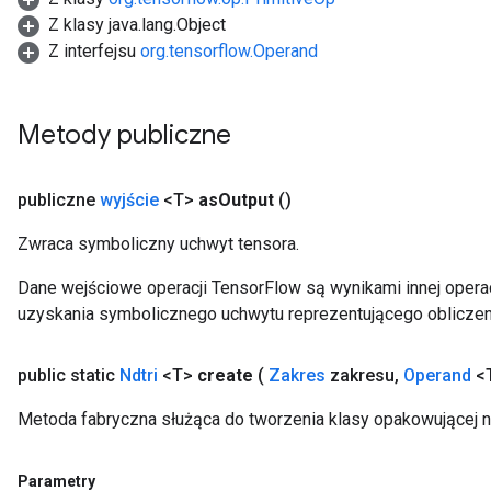
Z klasy java.lang.Object
Z interfejsu
org.tensorflow.Operand
Metody publiczne
publiczne
wyjście
<T>
as
Output
()
Zwraca symboliczny uchwyt tensora.
Dane wejściowe operacji TensorFlow są wynikami innej operac
uzyskania symbolicznego uchwytu reprezentującego obliczen
public static
Ndtri
<T>
create
(
Zakres
zakresu
,
Operand
<T
Metoda fabryczna służąca do tworzenia klasy opakowującej n
Parametry