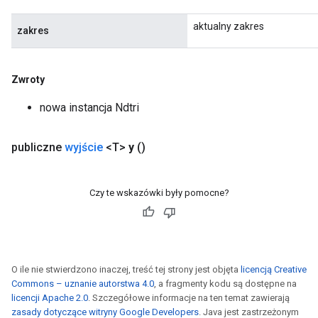
aktualny zakres
zakres
Zwroty
nowa instancja Ndtri
ize
publiczne
wyjście
<T>
y
()
Czy te wskazówki były pomocne?
Requantize
ize
AndReluAndRequantize
u
uAndRequantize
O ile nie stwierdzono inaczej, treść tej strony jest objęta
licencją Creative
Commons – uznanie autorstwa 4.0
, a fragmenty kodu są dostępne na
licencji Apache 2.0
. Szczegółowe informacje na ten temat zawierają
zasady dotyczące witryny Google Developers
. Java jest zastrzeżonym
AndRelu