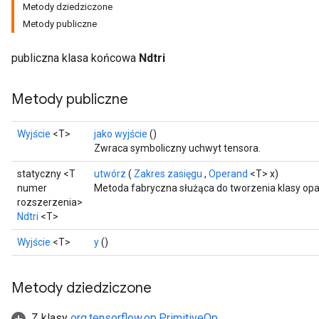
Metody dziedziczone
Metody publiczne
publiczna klasa końcowa
Ndtri
Metody publiczne
Wyjście
<T>
jako wyjście
()
Zwraca symboliczny uchwyt tensora.
statyczny <T
utwórz
(
Zakres zasięgu
,
Operand
<T> x)
numer
Metoda fabryczna służąca do tworzenia klasy opa
rozszerzenia>
Ndtri
<T>
Wyjście
<T>
y
()
Metody dziedziczone
Z klasy
org.tensorflow.op.PrimitiveOp