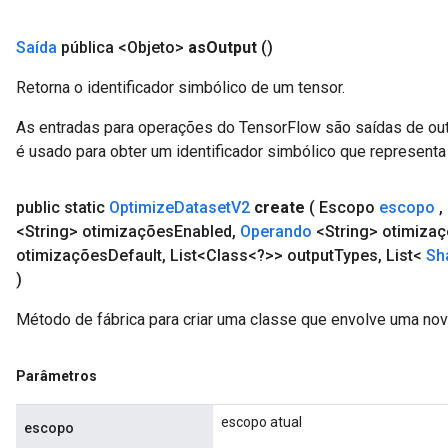
Saída
pública <Objeto>
as
Output
()
Requantize
Retorna o identificador simbólico de um tensor.
ize
AndReluAndRequantize
As entradas para operações do TensorFlow são saídas de ou
u
é usado para obter um identificador simbólico que representa 
uAndRequantize
public static
Optimize
Dataset
V2
create
( Escopo
escopo
,
<String> otimizações
Enabled
,
Operando
<String> otimiza
AndRelu
otimizações
Default
,
List<Class<?>> output
Types
,
List<
Sh
AndReluAndRequantize
)
ize
Método de fábrica para criar uma classe que envolve uma no
Requantize
ize
Parâmetros
escopo atual
escopo