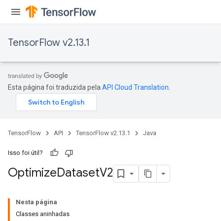
TensorFlow v2.13.1
Esta página foi traduzida pela
API Cloud Translation
.
TensorFlow
API
TensorFlow v2.13.1
Java
Isso foi útil?
Optimize
Dataset
V2
Nesta página
Classes aninhadas