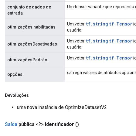
Um tensor variante que representa 
conjunto de dados de
entrada
tf.string
tf.Tensor
Um vetor
i
otimizações habilitadas
usuário.
tf.string
tf.Tensor
Um vetor
i
otimizaçõesDesativadas
usuário.
tf.string
tf.Tensor
Um vetor
i
otimizaçõesPadrão
carrega valores de atributos opcion
opções
Devoluções
uma nova instância de OptimizeDatasetV2
Saída
pública <?>
identificador
()