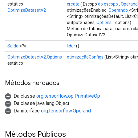
estático
create
( Escopo
do escopo
,
Operand
OptimizeDatasetV2
otimizaçõesEnabled,
Operando
<Str
<String> otimizaçõesDefault, List<C
outputShapes,
Options...
options)
Método de fábrica para criar uma c
OptimizeDatasetV2.
Saída
<?>
lidar
()
OptimizeDatasetV2.Options
otimizaçãoConfigs
(List<String> ot
estático
Métodos herdados
Da classe
org.tensorflow.op.PrimitiveOp
Da classe java.lang.Object
Da interface
org.tensorflow.Operand
ize
Métodos Públicos