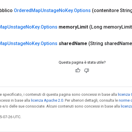
bblico
Ordered
Map
Unstage
No
Key
.
Options
(contenitore Strin
Map
Unstage
No
Key
.
Options
memory
Limit
(Long memory
Limit
Map
Unstage
No
Key
.
Options
shared
Name
(String shared
Name
Questa pagina è stata utile?
specificato, i contenuti di questa pagina sono concessi in base alla
licenza 
cessi in base alla
licenza Apache 2.0
. Per ulteriori dettagli, consulta le
norme d
le e/o delle sue consociate. Alcuni contenuti sono concessi in base alla
licen
5-07-26 UTC.