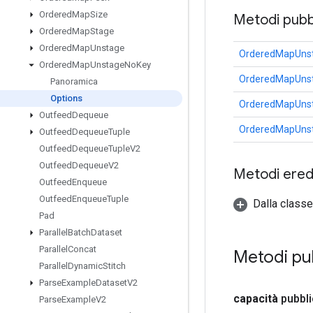
Ordered
Map
Size
Metodi pubbl
Ordered
Map
Stage
Ordered
Map
Unstage
OrderedMapUnst
Ordered
Map
Unstage
No
Key
OrderedMapUnst
Panoramica
Options
OrderedMapUnst
Outfeed
Dequeue
OrderedMapUnst
Outfeed
Dequeue
Tuple
Outfeed
Dequeue
Tuple
V2
Outfeed
Dequeue
V2
Metodi eredi
Outfeed
Enqueue
Outfeed
Enqueue
Tuple
Dalla classe
Pad
Parallel
Batch
Dataset
Parallel
Concat
Metodi pu
Parallel
Dynamic
Stitch
Parse
Example
Dataset
V2
capacità
pubbl
Parse
Example
V2