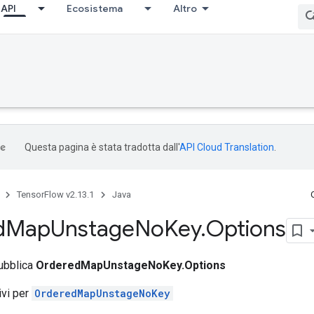
API
Ecosistema
Altro
Questa pagina è stata tradotta dall'
API Cloud Translation
.
TensorFlow v2.13.1
Java
d
Map
Unstage
No
Key
.
Options
pubblica
OrderedMapUnstageNoKey.Options
tivi per
OrderedMapUnstageNoKey