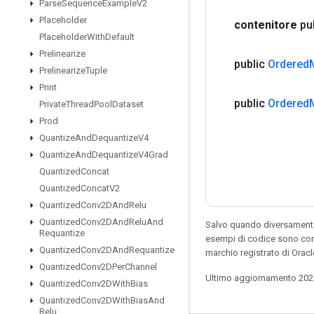
Parse
Sequence
Example
V2
Placeholder
contenitore
pu
Placeholder
With
Default
Prelinearize
public
Ordered
Prelinearize
Tuple
Print
public
Ordered
Private
Thread
Pool
Dataset
Prod
Quantize
And
Dequantize
V4
Quantize
And
Dequantize
V4Grad
Quantized
Concat
Quantized
Concat
V2
Quantized
Conv2DAnd
Relu
Quantized
Conv2DAnd
Relu
And
Salvo quando diversamente 
Requantize
esempi di codice sono con
Quantized
Conv2DAnd
Requantize
marchio registrato di Orac
Quantized
Conv2DPer
Channel
Ultimo aggiornamento 202
Quantized
Conv2DWith
Bias
Quantized
Conv2DWith
Bias
And
Relu