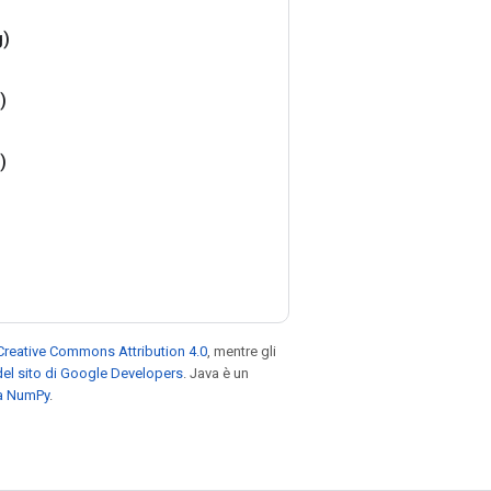
g)
)
)
Creative Commons Attribution 4.0
, mentre gli
el sito di Google Developers
. Java è un
za NumPy
.