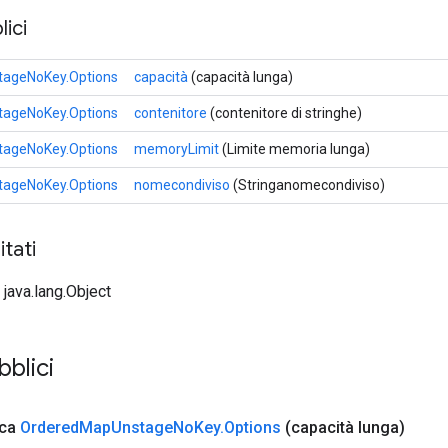
ici
ageNoKey.Options
capacità
(capacità lunga)
ageNoKey.Options
contenitore
(contenitore di stringhe)
ageNoKey.Options
memoryLimit
(Limite memoria lunga)
ageNoKey.Options
nomecondiviso
(Stringanomecondiviso)
tati
 java.lang.Object
bblici
ica
Ordered
Map
Unstage
No
Key
.
Options
(capacità lunga)