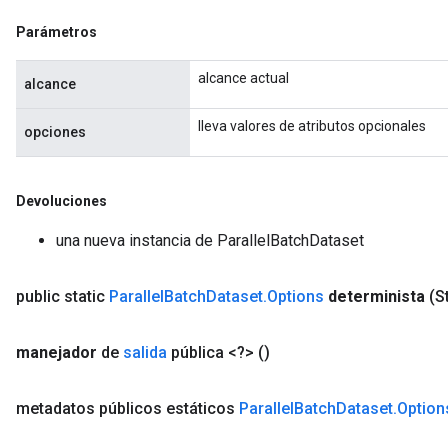
Parámetros
alcance actual
alcance
lleva valores de atributos opcionales
opciones
Devoluciones
una nueva instancia de ParallelBatchDataset
public static
Parallel
Batch
Dataset
.
Options
determinista
(S
manejador
de
salida
pública <?>
()
metadatos
públicos estáticos
Parallel
Batch
Dataset
.
Option