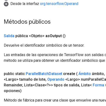
Desde la interfaz
org.tensorflow.Operand
Métodos públicos
Salida
pública <Objeto>
as
Output
()
Devuelve el identificador simbólico de un tensor.
Las entradas de las operaciones de TensorFlow son salidas d
método se utiliza para obtener un identificador simbólico que 
public static
Parallel
Batch
Dataset
create
(
Ámbito
ámbito
,
<Largo> tamaño de lote
,
Operando
<Largo> num
Parallel
Ca
Remainder
,
Lista<Clase<?>> tipos de salida
,
Lista<
Forma
>
opciones)
Método de fábrica para crear una clase que envuelve una nuev