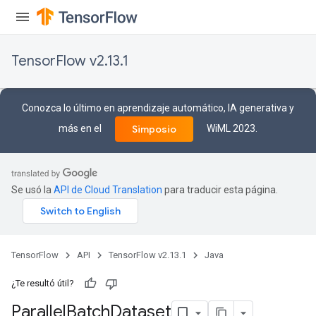
TensorFlow v2.13.1
Conozca lo último en aprendizaje automático, IA generativa y
más en el
WiML 2023.
Simposio
Se usó la
API de Cloud Translation
para traducir esta página.
TensorFlow
API
TensorFlow v2.13.1
Java
¿Te resultó útil?
Parallel
Batch
Dataset