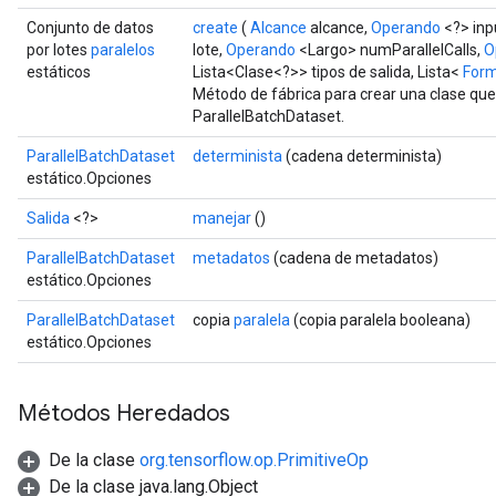
ize
Conjunto de datos
create
(
Alcance
alcance,
Operando
<?> inp
por lotes
paralelos
lote,
Operando
<Largo> numParallelCalls,
O
estáticos
Lista<Clase<?>> tipos de salida, Lista<
For
Método de fábrica para crear una clase qu
ParallelBatchDataset.
Requantize
ParallelBatchDataset
determinista
(cadena determinista)
ize
estático.Opciones
AndReluAndRequantize
Salida
<?>
manejar
()
u
uAndRequantize
ParallelBatchDataset
metadatos
(cadena de metadatos)
estático.Opciones
ParallelBatchDataset
copia
paralela
(copia paralela booleana)
AndRelu
estático.Opciones
AndReluAndRequantize
ize
Métodos Heredados
De la clase
org.tensorflow.op.PrimitiveOp
Requantize
De la clase java.lang.Object
ize