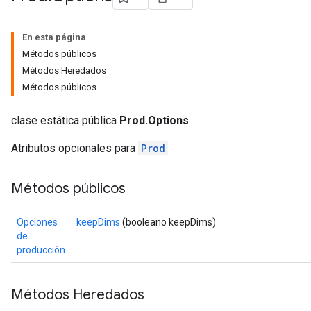
En esta página
Métodos públicos
Métodos Heredados
Métodos públicos
ize
clase estática pública
Prod.Options
Atributos opcionales para
Prod
Requantize
Métodos públicos
ize
AndReluAndRequantize
Opciones
keepDims
(booleano keepDims)
u
de
uAndRequantize
producción
Métodos Heredados
AndRelu