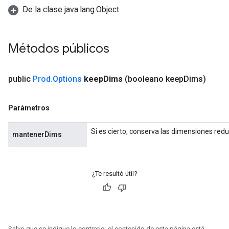
AndReluAndRequantize
De la clase java.lang.Object
ize
Métodos públicos
Requantize
ize
public
Prod
.
Options
keep
Dims
(booleano keep
Dims)
Parámetros
Si es cierto, conserva las dimensiones redu
mantenerDims
¿Te resultó útil?
Salvo que se indique lo contrario, el contenido de esta página está