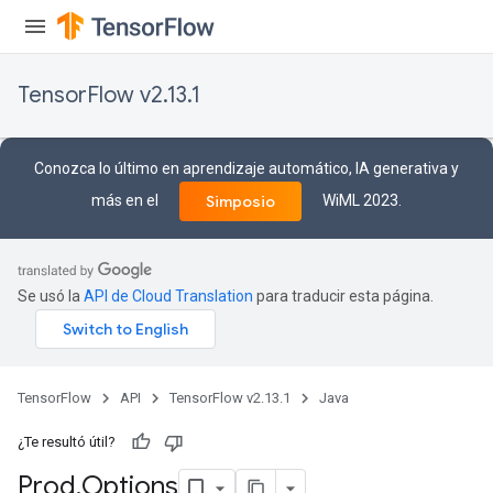
TensorFlow v2.13.1
Conozca lo último en aprendizaje automático, IA generativa y
más en el
WiML 2023.
Simposio
Se usó la
API de Cloud Translation
para traducir esta página.
TensorFlow
API
TensorFlow v2.13.1
Java
¿Te resultó útil?
Prod
.
Options