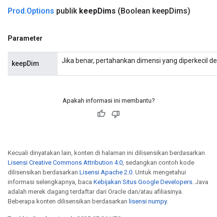
AndReluAndRequantize
Prod
.
Options
publik
keep
Dims
(Boolean keep
Dims)
ize
Parameter
Requantize
Jika benar, pertahankan dimensi yang diperkecil d
ize
keepDim
Apakah informasi ini membantu?
Kecuali dinyatakan lain, konten di halaman ini dilisensikan berdasarkan
Lisensi Creative Commons Attribution 4.0
, sedangkan contoh kode
dilisensikan berdasarkan
Lisensi Apache 2.0
. Untuk mengetahui
informasi selengkapnya, baca
Kebijakan Situs Google Developers
. Java
adalah merek dagang terdaftar dari Oracle dan/atau afiliasinya.
Beberapa konten dilisensikan berdasarkan
lisensi numpy
.