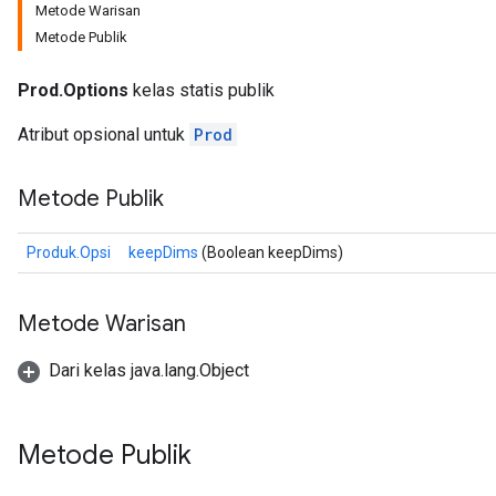
Metode Warisan
Metode Publik
Prod.Options
kelas statis publik
Atribut opsional untuk
Prod
ize
Metode Publik
Produk.Opsi
keepDims
(Boolean keepDims)
Requantize
ize
Metode Warisan
AndReluAndRequantize
Dari kelas java.lang.Object
u
uAndRequantize
Metode Publik
AndRelu