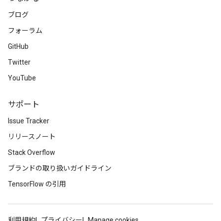
eters
ブログ
ntumParameters
フォーラム
ters
ropParameters
GitHub
s
Twitter
atorParameters
YouTube
ghtParameters
meters
adParameters
サポート
rameters
Issue Tracker
eters
リリースノート
ientDescentParameters
Stack Overflow
ブランドの取り扱いガイドライン
TensorFlow の引用
利用規約
プライバシー
Manage cookies