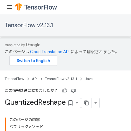
TensorFlow v2.13.1
Requantize
ize
AndReluAndRequantize
このページは
Cloud Translation API
によって翻訳されました。
u
uAndRequantize
TensorFlow
API
TensorFlow v2.13.1
Java
AndRelu
AndReluAndRequantize
この情報は役に立ちましたか？
Quantized
Reshape
ize
Requantize
このページの内容
ize
パブリックメソッド