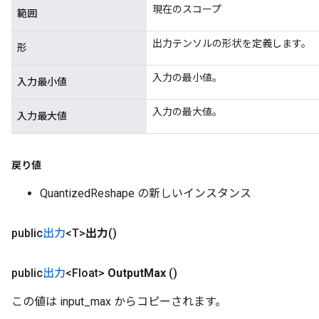
現在のスコープ
範囲
出力テンソルの形状を定義します。
形
入力の最小値。
入力最小値
入力の最大値。
入力最大値
戻り値
QuantizedReshape の新しいインスタンス
public
出力
<T>
出力
()
public
出力
<Float>
Output
Max
()
この値は input_max からコピーされます。