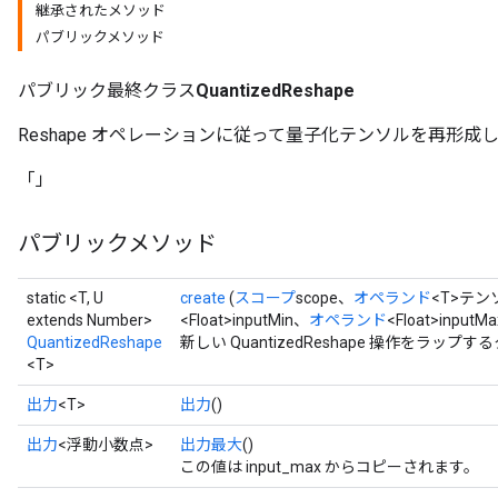
継承されたメソッド
パブリックメソッド
パブリック最終クラス
QuantizedReshape
Reshape オペレーションに従って量子化テンソルを再形成
「」
パブリックメソッド
static <T, U
create
(
スコープ
scope、
オペランド
<T>テン
extends Number>
<Float>inputMin、
オペランド
<Float>inputMa
QuantizedReshape
新しい QuantizedReshape 操作をラ
<T>
出力
<T>
出力
()
出力
<浮動小数点>
出力最大
()
この値は input_max からコピーされます。