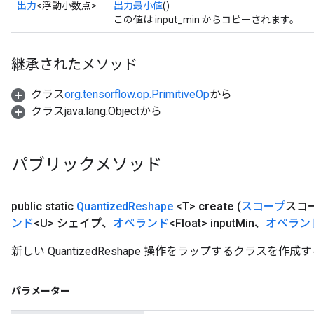
出力
<浮動小数点>
出力最小値
()
この値は input_min からコピーされます。
継承されたメソッド
クラス
org.tensorflow.op.PrimitiveOp
から
クラスjava.lang.Objectから
パブリックメソッド
public static
Quantized
Reshape
<T>
create
(
スコープ
スコ
ンド
<U> シェイプ、
オペランド
<Float> input
Min、
オペラン
新しい QuantizedReshape 操作をラップするクラスを作
パラメーター