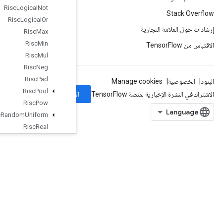
Risc
Logical
Not
Risc
Logical
Or
Risc
Max
Risc
Min
Risc
Mul
Risc
Neg
Risc
Pad
Risc
Pool
الاشتراك
Risc
Pow
Risc
Random
Uniform
Risc
Real
Risc
Reduce
Risc
Rem
Risc
Reshape
Risc
Reverse
Risc
Scatter
Risc
Shape
Risc
Sign
Risc
Slice