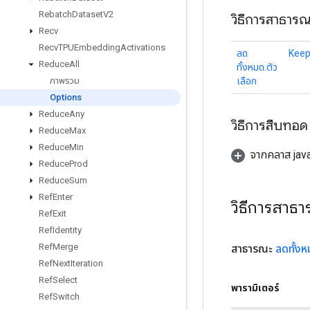
Rebatch
Dataset
V2
วิธีการสาธาร
Recv
Recv
TPUEmbedding
Activations
ลด
Kee
Reduce
All
ทั้งหมด.ตัว
เลือก
ภาพรวม
Options
Reduce
Any
วิธีการสืบทอด
Reduce
Max
Reduce
Min
จากคลาส java
Reduce
Prod
Reduce
Sum
Ref
Enter
วิธีการสาธ
Ref
Exit
Ref
Identity
Ref
Merge
สาธารณะ
ลดทั้ง
Ref
Next
Iteration
Ref
Select
พารามิเตอร์
Ref
Switch