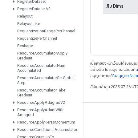
Register
Dataset
เก็บ Dims
Register
Dataset
V2
Relayout
Relayout
Like
Requantization
Range
Per
Channel
Requantize
Per
Channel
Reshape
Resource
Accumulator
Apply
Gradient
เนื้อหาของหน้าเว็บนี้ได้รับอนุ
Resource
Accumulator
Num
อย่างอื่น โปรดดูรายละเอียดที่
น
Accumulated
อนุญาตภายใต้
ใบอนุญาต Num
Resource
Accumulator
Set
Global
Step
อัปเดตล่าสุด 2025-07-26 UT
Resource
Accumulator
Take
Gradient
Resource
Apply
Adagrad
V2
Resource
Apply
Adam
With
เชื่อมต่อเสมอ
Amsgrad
Resource
Apply
Keras
Momentum
บล็อก
Resource
Conditional
Accumulator
ฟอรัม
Resource
Count
Up
To