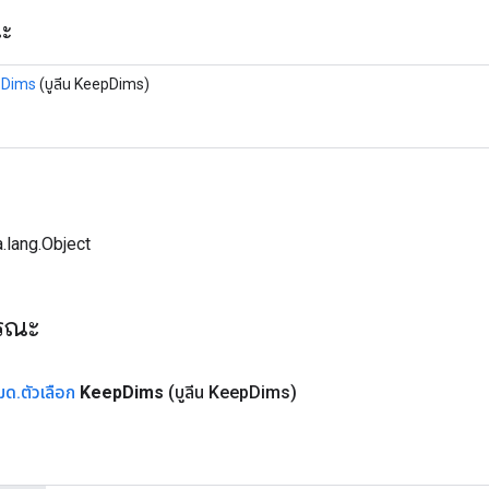
ณะ
pDims
(บูลีน KeepDims)
.lang.Object
ารณะ
หมด
.
ตัวเลือก
Keep
Dims
(บูลีน Keep
Dims)