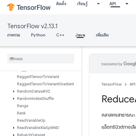
ติดตั้ง
เรียนรู้
API
RaggedBincount
RaggedCountSparseOutput
RaggedCross
TensorFlow v2.13.1
RaggedFillEmptyRows
RaggedFillEmptyRowsGrad
ภาพรวม
Python
C++
Java
เพิ่มเติม
RaggedGather
Ragged
Range
Ragged
Tensor
From
Variant
Ragged
Tensor
To
Sparse
Ragged
Tensor
To
Tensor
Ragged
Tensor
To
Variant
Ragged
Tensor
To
Variant
Gradient
TensorFlow
API
Random
Dataset
V2
Reduce
Random
Index
Shuffle
Range
Rank
คลาสคงสาธารณ
Read
Variable
Op
แอ็ตทริบิวต์ทางเ
Read
Variable
Xla
Split
ND
Rebatch
Dataset