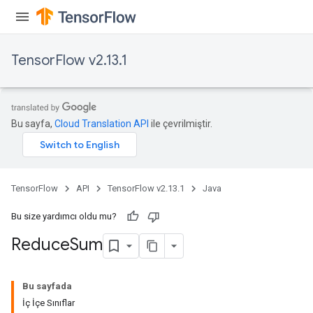
TensorFlow v2.13.1
Bu sayfa,
Cloud Translation API
ile çevrilmiştir.
TensorFlow
API
TensorFlow v2.13.1
Java
Bu size yardımcı oldu mu?
Reduce
Sum
Bu sayfada
İç İçe Sınıflar