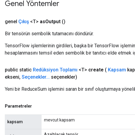
Genel Yöntemler
genel
Çıkış
<T>
as
Output
()
Bir tensörün sembolik tutamacını döndürür.
m
TensorFlow işlemlerinin girdileri, başka bir TensorFlow işleminin
hesaplanmasını temsil eden sembolik bir tanıtıcı elde etmek için
rs
public static
Redüksiyon Toplamı
<T>
create
(
Kapsam
kap
eters
ekseni
,
Seçenekler
.
.
.
seçenekler)
ntumParameters
ters
Yeni bir ReduceSum işlemini saran bir sınıf oluşturmaya yöneli
ropParameters
s
Parametreler
atorParameters
ghtParameters
mevcut kapsam
kapsam
meters
adParameters
Azaltılacak tensör.