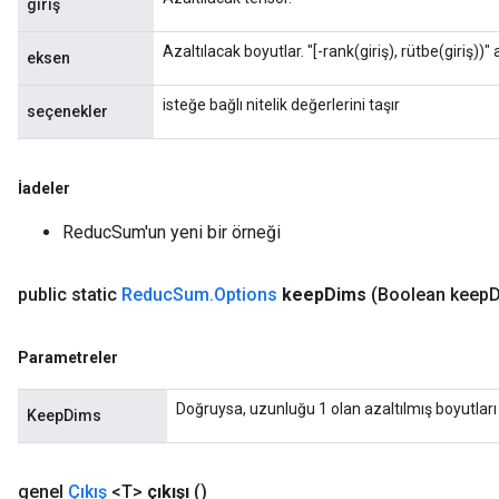
giriş
rameters
eters
Azaltılacak boyutlar. "[-rank(giriş), rütbe(giriş))" 
eksen
ientDescentParameters
isteğe bağlı nitelik değerlerini taşır
seçenekler
İadeler
ReducSum'un yeni bir örneği
public static
Reduc
Sum
.
Options
keep
Dims
(Boolean keep
D
Parametreler
Doğruysa, uzunluğu 1 olan azaltılmış boyutları
KeepDims
genel
Çıkış
<T>
çıkışı
()