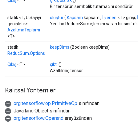
Çıkış
<T>
Çıkış olarak
()
Bir tensörün sembolik tutamacını döndürür.
statik <T, U Sayıyı
oluştur
(
Kapsam
kapsamı,
İşlenen
<T> girişi,
genişletir>
Yeni bir ReduceSum işlemini saran bir sınıf o
AzaltmaToplamı
<T>
statik
keepDims
(Boolean keepDims)
ReducSum.Options
Çıkış
<T>
çıktı
()
Azaltılmış tensör.
Kalıtsal Yöntemler
org.tensorflow.op.PrimitiveOp
sınıfından
Java.lang.Object sınıfından
org.tensorflow.Operand
arayüzünden