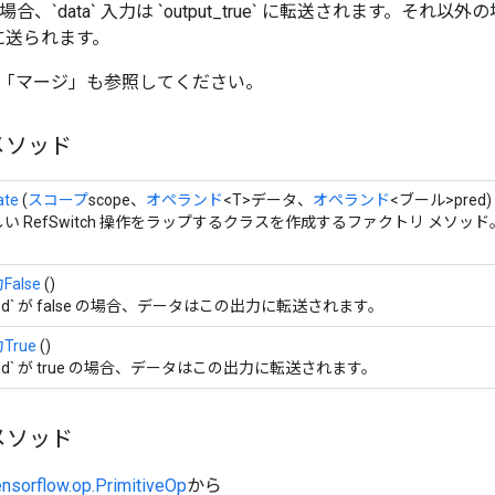
rue の場合、`data` 入力は `output_true` に転送されます。そ
se` に送られます。
「マージ」も参照してください。
メソッド
ate
(
スコープ
scope、
オペランド
<T>データ、
オペランド
<ブール>pred)
い RefSwitch 操作をラップするクラスを作成するファクトリ メソッド
False
()
red` が false の場合、データはこの出力に転送されます。
True
()
red` が true の場合、データはこの出力に転送されます。
メソッド
ensorflow.op.PrimitiveOp
から