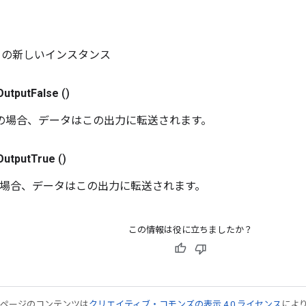
tch の新しいインスタンス
Output
False
()
false の場合、データはこの出力に転送されます。
Output
True
()
true の場合、データはこの出力に転送されます。
この情報は役に立ちましたか？
のページのコンテンツは
クリエイティブ・コモンズの表示 4.0 ライセンス
によ