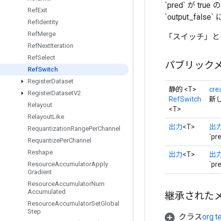
`pred` が t
Ref
Exit
`output_fal
Ref
Identity
Ref
Merge
「スイッチ」と
Ref
Next
Iteration
Ref
Select
パブリック
Ref
Switch
Register
Dataset
静的 <T>
cre
Register
Dataset
V2
RefSwitch
新し
Relayout
<T>
Relayout
Like
出力
<T>
出力
Requantization
Range
Per
Channel
`p
Requantize
Per
Channel
Reshape
出力
<T>
出力
`p
Resource
Accumulator
Apply
Gradient
Resource
Accumulator
Num
Accumulated
継承された
Resource
Accumulator
Set
Global
Step
クラス
org.t