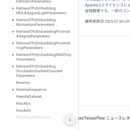
Estimator
Parameters
Apache 2.0 ライセンス
に
Retrieve
TPUEmbedding
登録商標です。一部のコ
MDLAdagrad
Light
Parameters
Retrieve
TPUEmbedding
最終更新日 2025-07-26 U
Momentum
Parameters
Retrieve
TPUEmbedding
Proximal
Adagrad
Parameters
Retrieve
TPUEmbedding
Proximal
つながる
Yogi
Parameters
Retrieve
TPUEmbedding
RMSProp
ブログ
Parameters
フォーラム
Retrieve
TPUEmbedding
Stochastic
Gradient
Descent
GitHub
Parameters
Reverse
Twitter
Reverse
Sequence
YouTube
Rewrite
Dataset
Risc
Abs
Risc
Add
Risc
Binary
Arithmetic
利用規約
プライバシー
Manage cookies
TensorFlow ニュース
Risc
Binary
Comparison