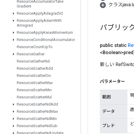
Resource
Accumulator
Take
クラスjava.l
Gradient
Resource
Apply
Adagrad
V2
Resource
Apply
Adam
With
パブリッ
Amsgrad
Resource
Apply
Keras
Momentum
Resource
Conditional
Accumulator
public static
Re
Resource
Count
Up
To
<Boolean>pred
Resource
Gather
Resource
Gather
Nd
新しい RefS
Resource
Scatter
Add
Resource
Scatter
Div
パラメーター
Resource
Scatter
Max
Resource
Scatter
Min
現
範囲
Resource
Scatter
Mul
Resource
Scatter
Nd
Add
適
データ
Resource
Scatter
Nd
Max
Resource
Scatter
Nd
Min
ど
プレド
Resource
Scatter
Nd
Sub
Resource
Scatter
Nd
Update