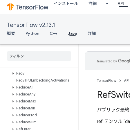
インストール
詳細
API
RaggedTensorToVariant
RaggedTensorToVariantGradient
RandomDatasetV2
TensorFlow v2.13.1
RandomIndexShuffle
Range
概要
Python
C++
Java
詳細
Rank
Read
Variable
Op
Read
Variable
Xla
Split
ND
Rebatch
Dataset
Rebatch
Dataset
V2
Recv
Recv
TPUEmbedding
Activations
TensorFlow
API
Reduce
All
Ref
Swit
Reduce
Any
Reduce
Max
Reduce
Min
パブリック最終
Reduce
Prod
ref テンソル 
Reduce
Sum
Ref
Enter