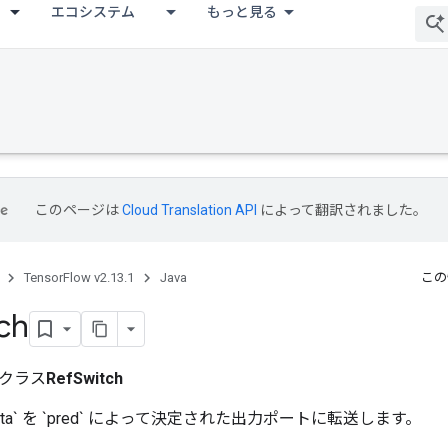
エコシステム
もっと見る
このページは
Cloud Translation API
によって翻訳されました。
TensorFlow v2.13.1
Java
この
ch
クラス
RefSwitch
`data` を `pred` によって決定された出力ポートに転送します。