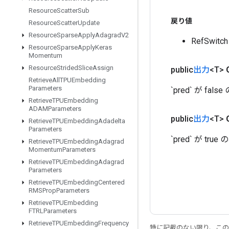
Resource
Scatter
Sub
戻り値
Resource
Scatter
Update
Resource
Sparse
Apply
Adagrad
V2
RefSwi
Resource
Sparse
Apply
Keras
Momentum
Resource
Strided
Slice
Assign
public
出力
<T>
Retrieve
All
TPUEmbedding
Parameters
`pred` が 
Retrieve
TPUEmbedding
ADAMParameters
public
出力
<T>
Retrieve
TPUEmbedding
Adadelta
Parameters
`pred` が 
Retrieve
TPUEmbedding
Adagrad
Momentum
Parameters
Retrieve
TPUEmbedding
Adagrad
Parameters
Retrieve
TPUEmbedding
Centered
RMSProp
Parameters
Retrieve
TPUEmbedding
FTRLParameters
Retrieve
TPUEmbedding
Frequency
特に記載のない限り、こ