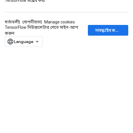
TensorFlow উল্লেখ করা
শর্তাবলী
গোপনীয়তা
Manage cookies
TensorFlow নিউজলেটার পেতে সাইন-আপ
সাবস্ক্রাইব করুন
করুন