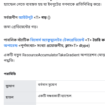
হ্যান্ডেল পেতে ব্যবহৃত হয় যা ইনপুটের গণনাকে প্রতিনিধিত্ব করে।
সর্বজনীন
আউটপুট
<T>
গড়
()
জমা গ্রেডিয়েন্টের গড়।
পাবলিক স্ট্যাটিক
রিসোর্স অ্যাকুমুলেটর টেকগ্রেডিয়েন্ট
<T>
তৈরি ক
অপারেন্ড
<পূর্ণসংখ্যা> সংখ্যা প্রয়োজনীয়
,
ক্লাস<T> dtype)
একটি নতুন ResourceAccumulatorTakeGradient অপারেশন মোড়
পদ্ধতি।
পরামিতি
বর্তমান সুযোগ
সুযোগ
একটি সঞ্চয়কারী হ্যান্ডেল.
হাতল