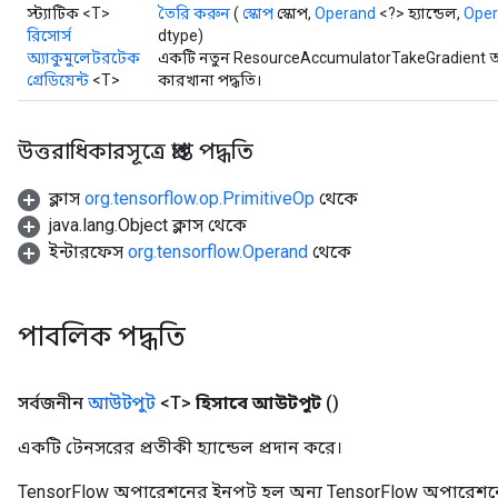
স্ট্যাটিক <T>
তৈরি করুন
(
স্কোপ
স্কোপ,
Operand
<?> হ্যান্ডেল,
Ope
রিসোর্স
dtype)
অ্যাকুমুলেটরটেক
একটি নতুন ResourceAccumulatorTakeGradient অ
m
গ্রেডিয়েন্ট
<T>
কারখানা পদ্ধতি।
উত্তরাধিকারসূত্রে প্রাপ্ত পদ্ধতি
rs
eters
ক্লাস
org.tensorflow.op.PrimitiveOp
থেকে
ntumParameters
java.lang.Object ক্লাস থেকে
ters
ইন্টারফেস
org.tensorflow.Operand
থেকে
ropParameters
s
atorParameters
পাবলিক পদ্ধতি
ghtParameters
meters
সর্বজনীন
আউটপুট
<T>
হিসাবে আউটপুট
()
adParameters
rameters
একটি টেনসরের প্রতীকী হ্যান্ডেল প্রদান করে।
eters
ientDescentParameters
TensorFlow অপারেশনের ইনপুট হল অন্য TensorFlow অপারেশনে