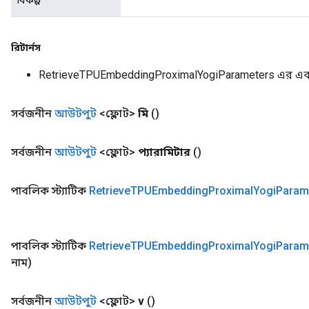
বিকল্প
রিটার্নস
RetrieveTPUEmbeddingProximalYogiParameters এর এক
সর্বজনীন
আউটপুট
<ফ্লোট>
মি
()
সর্বজনীন
আউটপুট
<ফ্লোট>
প্যারামিটার
()
পাবলিক স্ট্যাটিক
Retrieve
TPUEmbedding
Proximal
Yogi
Param
পাবলিক স্ট্যাটিক
Retrieve
TPUEmbedding
Proximal
Yogi
Param
নাম)
সর্বজনীন
আউটপুট
<ফ্লোট>
v
()