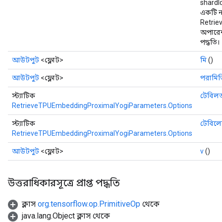
shardI
একটি ন
Retri
অপারেশ
পদ্ধতি।
আউটপুট
<ফ্লোট>
মি
()
আউটপুট
<ফ্লোট>
পরামিত
স্ট্যাটিক
টেবিল
RetrieveTPUEmbeddingProximalYogiParameters.Options
স্ট্যাটিক
টেবিলে
RetrieveTPUEmbeddingProximalYogiParameters.Options
আউটপুট
<ফ্লোট>
v
()
উত্তরাধিকারসূত্রে প্রাপ্ত পদ্ধতি
ক্লাস
org.tensorflow.op.PrimitiveOp
থেকে
java.lang.Object ক্লাস থেকে