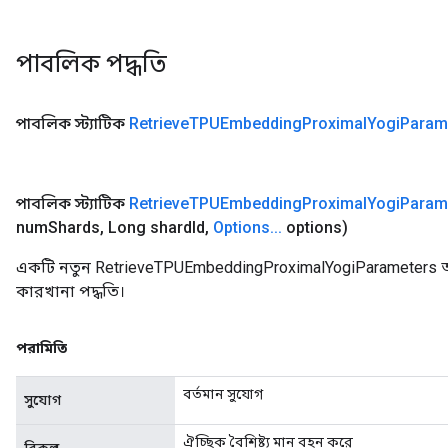
পাবলিক পদ্ধতি
পাবলিক স্ট্যাটিক
Retrieve
TPUEmbedding
Proximal
Yogi
Param
পাবলিক স্ট্যাটিক
Retrieve
TPUEmbedding
Proximal
Yogi
Param
num
Shards
,
Long shard
Id
,
Options
.
.
.
options)
একটি নতুন RetrieveTPUEmbeddingProximalYogiParameters অ
কারখানা পদ্ধতি।
পরামিতি
বর্তমান সুযোগ
সুযোগ
ঐচ্ছিক বৈশিষ্ট্য মান বহন করে