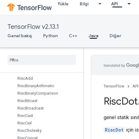
Yükle
Bilgi
API
RetrieveTPUEmbeddingMDLAdagradLightParameters
RetrieveTPUEmbeddingMomentumParameters
RetrieveTPUEmbeddingProximalAdagradParameters
TensorFlow v2.13.1
RetrieveTPUEmbeddingProximalYogiParameters
RetrieveTPUEmbeddingRMSPropParameters
Genel bakış
Python
C++
Java
Diğer
RetrieveTPUEmbeddingStochasticGradientDescentParameters
Reverse
Reverse
Sequence
Rewrite
Dataset
Risc
Abs
Risc
Add
Risc
Binary
Arithmetic
TensorFlow
API
Risc
Binary
Comparison
Risc
Dot
Risc
Bitcast
Risc
Broadcast
Risc
Cast
genel statik sın
Risc
Ceil
RiscDot
için is
Risc
Cholesky
Risc
Concat