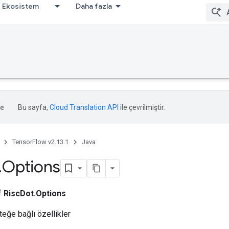
Ekosistem
Daha fazla
Bu sayfa,
Cloud Translation API
ile çevrilmiştir.
TensorFlow v2.13.1
Java
.
Options
ıf
RiscDot.Options
teğe bağlı özellikler