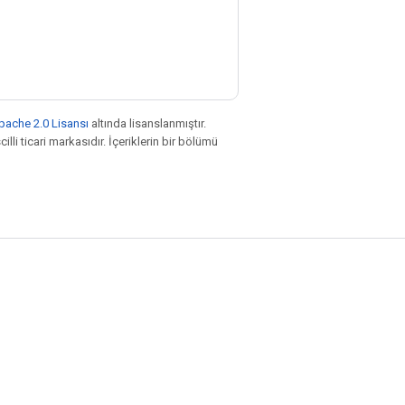
pache 2.0 Lisansı
altında lisanslanmıştır.
illi ticari markasıdır. İçeriklerin bir bölümü