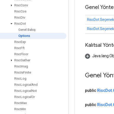
Risc
Conv
Genel Yönte
Risc
Cos
Risc
Div
RiscDot.Seçenek
Risc
Dot
RiscDot.Seçenek
Genel Bakış
Options
Risc
Exp
Kalıtsal Yön
Risc
Fft
Risc
Floor
Java.lang.Ob
Risc
Gather
Risc
Imag
Risc
Is
Finite
Genel Yön
Risc
Log
Risc
Logical
And
public
Risc
Dot
.
Risc
Logical
Not
Risc
Logical
Or
Risc
Max
public
Risc
Dot
.
Risc
Min