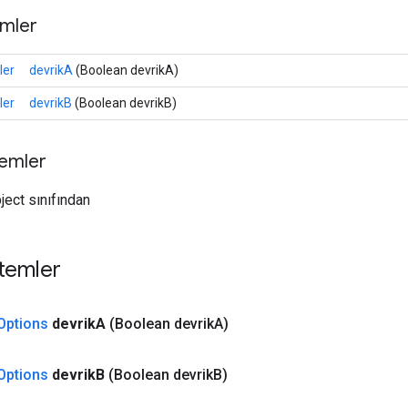
mler
ler
devrikA
(Boolean devrikA)
ler
devrikB
(Boolean devrikB)
temler
ject sınıfından
temler
Options
devrik
A
(Boolean devrik
A)
Options
devrik
B
(Boolean devrik
B)