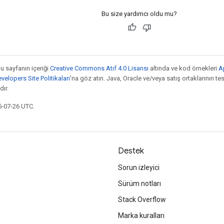
Bu size yardımcı oldu mu?
bu sayfanın içeriği
Creative Commons Atıf 4.0 Lisansı
altında ve kod örnekleri
A
elopers Site Politikaları
'na göz atın. Java, Oracle ve/veya satış ortaklarının tesc
ır.
5-07-26 UTC.
Destek
Sorun izleyici
Sürüm notları
Stack Overflow
Marka kuralları