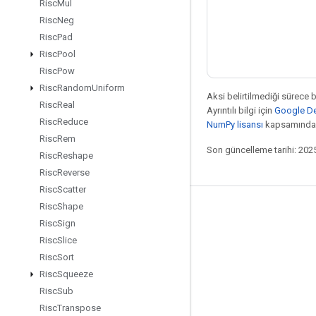
Risc
Mul
Risc
Neg
Risc
Pad
Risc
Pool
Risc
Pow
Risc
Random
Uniform
Aksi belirtilmediği sürece 
Risc
Real
Ayrıntılı bilgi için
Google Dev
Risc
Reduce
NumPy lisansı
kapsamındad
Risc
Rem
Son güncelleme tarihi: 202
Risc
Reshape
Risc
Reverse
Risc
Scatter
Risc
Shape
Bağlı kalma
Risc
Sign
Blog
Risc
Slice
Risc
Sort
Forum
Risc
Squeeze
GitHub
Risc
Sub
Twitter
Risc
Transpose