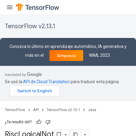
TensorFlow v2.13.1
Conozca lo último en aprendizaje automático, IA generativa y
más en el
WiML 2023.
Simposio
Se usó la
API de Cloud Translation
para traducir esta página.
TensorFlow
API
TensorFlow v2.13.1
Java
¿Te resultó útil?
Risc
Logical
Not