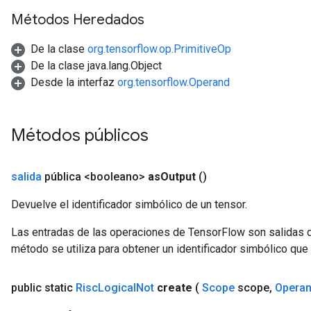
Métodos Heredados
De la clase
org.tensorflow.op.PrimitiveOp
De la clase java.lang.Object
Desde la interfaz
org.tensorflow.Operand
Métodos públicos
salida
pública <booleano>
as
Output
()
Devuelve el identificador simbólico de un tensor.
Las entradas de las operaciones de TensorFlow son salidas d
método se utiliza para obtener un identificador simbólico que 
public static
Risc
Logical
Not
create
(
Scope
scope
,
Opera