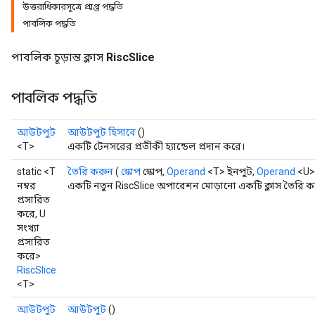
উত্তরাধিকারসূত্রে প্রাপ্ত পদ্ধতি
পাবলিক পদ্ধতি
পাবলিক চূড়ান্ত ক্লাস
RiscSlice
পাবলিক পদ্ধতি
আউটপুট
আউটপুট হিসাবে
()
<T>
একটি টেনসরের প্রতীকী হ্যান্ডেল প্রদান করে।
static <T
তৈরি করুন
(
স্কোপ
স্কোপ,
Operand
<T> ইনপুট,
Operand
<U> 
নম্বর
একটি নতুন RiscSlice অপারেশন মোড়ানো একটি ক্লাস তৈরি কর
প্রসারিত
করে, U
সংখ্যা
প্রসারিত
করে>
RiscSlice
<T>
আউটপুট
আউটপুট
()