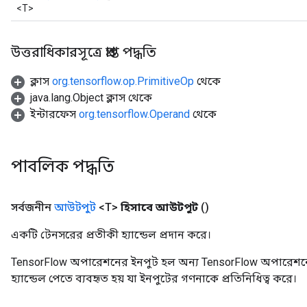
<T>
উত্তরাধিকারসূত্রে প্রাপ্ত পদ্ধতি
ক্লাস
org.tensorflow.op.PrimitiveOp
থেকে
java.lang.Object ক্লাস থেকে
ইন্টারফেস
org.tensorflow.Operand
থেকে
পাবলিক পদ্ধতি
সর্বজনীন
আউটপুট
<T>
হিসাবে আউটপুট
()
একটি টেনসরের প্রতীকী হ্যান্ডেল প্রদান করে।
TensorFlow অপারেশনের ইনপুট হল অন্য TensorFlow অপারেশনে
হ্যান্ডেল পেতে ব্যবহৃত হয় যা ইনপুটের গণনাকে প্রতিনিধিত্ব করে।