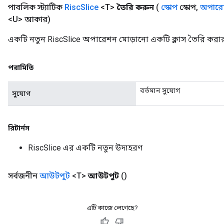
পাবলিক স্ট্যাটিক
Risc
Slice
<T>
তৈরি করুন
(
স্কোপ
স্কোপ
,
অপারেন
<U> আকার)
একটি নতুন RiscSlice অপারেশন মোড়ানো একটি ক্লাস তৈরি করার
পরামিতি
বর্তমান সুযোগ
সুযোগ
রিটার্নস
RiscSlice এর একটি নতুন উদাহরণ
সর্বজনীন
আউটপুট
<T>
আউটপুট
()
এটি কাজে লেগেছে?