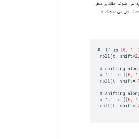
s" در امتداد بعد "محور" جابه جا می شوند. مقادیر منفی
 سمت اول می پیچند و
#
't'
is
[
0
,
1
,
roll
(
t
,
shift
=
2
#
shifting
alon
#
't'
is
[[
0
,
1
roll
(
t
,
shift
=[
#
shifting
alon
#
't'
is
[[
0
,
1
roll
(
t
,
shift
=[