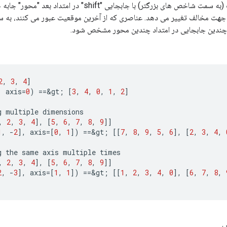
عناصر به طور مثبت (به سمت شاخص های بزرگتر) با جابجایی "hift
 را در جهت مخالف تغییر می دهد. عناصری که از آخرین موقعیت عبور می کنند، به
چندین جابجایی در امتداد چندین محور مشخص شود.
2
,
3
,
4
]
,
axis
=
0
)
==
&
gt
;
[
3
,
4
,
0
,
1
,
2
]
g
multiple
dimensions
,
2
,
3
,
4
]
,
[
5
,
6
,
7
,
8
,
9
]]
1
,
-
2
]
,
axis
=[
0
,
1
]
)
==
&
gt
;
[[
7
,
8
,
9
,
5
,
6
]
,
[
2
,
3
,
4
,
g
the
same
axis
multiple
times
,
2
,
3
,
4
]
,
[
5
,
6
,
7
,
8
,
9
]]
2
,
-
3
]
,
axis
=[
1
,
1
]
)
==
&
gt
;
[[
1
,
2
,
3
,
4
,
0
]
,
[
6
,
7
,
8
,
ی