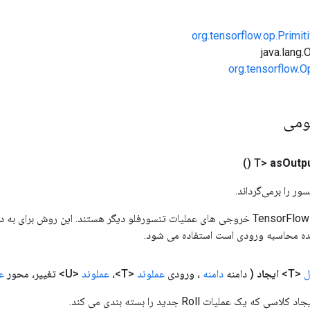
org.tensorflow.op.Primi
org.tensorflow.O
ومی
()
as
Outp
ور را برمی‌گرداند.
ورودی های عملیات TensorFlow خروجی های عملیات تنسورفلو دیگر هستند. این روش ب
ده محاسبه ورودی است استفاده می شود.
ل
<T>
ایجاد
( دامنه
دامنه
، ورودی
عملوند
<T>،
عملوند
<U> تغییر، محور
ع
 یک عملیات Roll جدید را بسته بندی می کند.