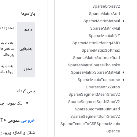
Sparse
Cross
V2
پارامترها
Sparse
Matrix
Add
Sparse
Matrix
Mat
Mul
محدوده ف
Sparse
Matrix
Mul
دامنه
Sparse
Matrix
NNZ
Sparse
Matrix
Ordering
AMD
جابجایی
Sparse
Matrix
Softmax
چرخاند.
Sparse
Matrix
Softmax
Grad
Sparse
Matrix
Sparse
Cholesky
محور
ارجاع داد
Sparse
Matrix
Sparse
Mat
Mul
Sparse
Matrix
Transpose
Sparse
Matrix
Zeros
برمی گرداند
Sparse
Segment
Mean
Grad
V2
Sparse
Segment
Sqrt
NGrad
V2
یک نمونه جدید ا
Sparse
Segment
Sum
Grad
Sparse
Segment
Sum
Grad
V2
خروجی
عمومی <T>
Sparse
Tensor
To
CSRSparse
Matrix
Spence