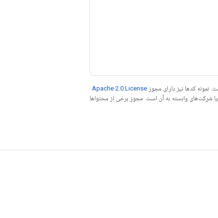
. نمونه کدها نیز دارای مجوز
Apache 2.0 License
ه کنید. جاوا علامت تجاری ثبت‌شده Oracle و/یا شرکت‌های وابسته به آن است. مجوز برخی از محتواها