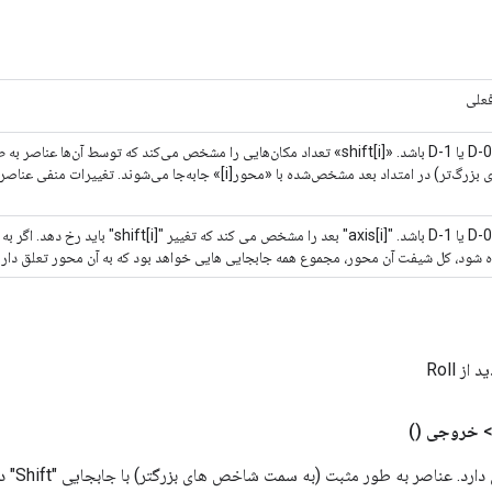
علی
ابعاد باید 0-D یا 1-D باشد. «shift[i]» تعداد مکان‌هایی را مشخص می‌کند که توسط آن‌ها 
شاخص‌های بزرگ‌تر) در امتداد بعد مشخص‌شده با «محور[i]» جابه‌جا می‌شوند.
ابعاد باید 0-D یا 1-D باشد. "axis[i]" بعد را مشخص می ک
ه شود، کل شیفت آن محور، مجموع همه جابجایی هایی خواهد بود که به آن محور تعلق دارن
ز Roll
خروجی
()
شکل و اندا