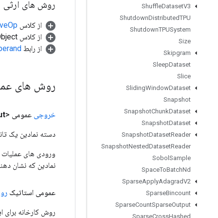
روش های ارثی
Shuffle
Dataset
V3
Shutdown
Distributed
TPU
از کلاس
tiveOp
Shutdown
TPUSystem
از کلاس java.lang.Object
Size
از رابط
perand
Skipgram
Sleep
Dataset
Slice
روش های عم
Sliding
Window
Dataset
Snapshot
Snapshot
Chunk
Dataset
خروجی
عمومی <T>
ut
Snapshot
Dataset
دسته نمادین یک تانس
Snapshot
Dataset
Reader
Snapshot
Nested
Dataset
Reader
Sobol
Sample
نمادین که نشان دهن
Space
To
Batch
Nd
Sparse
Apply
Adagrad
V2
عمومی استاتیک
رو
Sparse
Bincount
Sparse
Count
Sparse
Output
روش کارخانه برای ایجاد کلاسی که
Sparse
Cross
Hashed