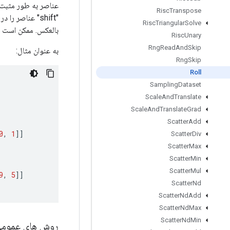
Risc
Transpose
"shift" عناصر
Risc
Triangular
Solve
بالعکس. ممکن است 
Risc
Unary
Rng
Read
And
Skip
به عنوان مثال:
Rng
Skip
Roll
Sampling
Dataset
Scale
And
Translate
Scale
And
Translate
Grad
Scatter
Add
0
,
1
]]
Scatter
Div
Scatter
Max
Scatter
Min
Scatter
Mul
9
,
5
]]
Scatter
Nd
Scatter
Nd
Add
Scatter
Nd
Max
Scatter
Nd
Min
روش های عموم