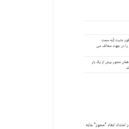
عناصر به طور مثبت (به سمت
 تغییرات منفی عناصر را در جهت مخالف می
ند که تغییر "shift[i]" باید رخ دهد. اگر به همان محور بیش از یک بار
د.
زه ورودی دارد. عناصر به طور مثبت (به سمت شاخص های بزرگتر) با جابجایی "Shift" در امتداد ابعاد "محور" جابه