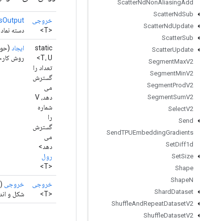
Scatter
Nd
Non
Aliasing
Add
Scatter
Nd
Sub
خروجی
sOutput
Scatter
Nd
Update
<T>
دسته نمادی
Scatter
Sub
static
ایجاد
(حو
Scatter
Update
<T، U
روش کارخانه برای
Segment
Max
V2
تعداد را
Segment
Min
V2
گسترش
Segment
Prod
V2
می
دهد، V
Segment
Sum
V2
شماره
Select
V2
را
Send
گسترش
Send
TPUEmbedding
Gradients
می
Set
Diff1d
دهد>
رول
Set
Size
<T>
Shape
Shape
N
خروجی
خروجی
()
Shard
Dataset
<T>
شکل و اند
Shuffle
And
Repeat
Dataset
V2
Shuffle
Dataset
V2