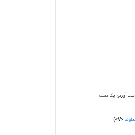
رای به دست آوردن یک دسته
ملوند
<V>)