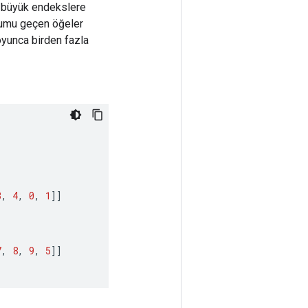
a büyük endekslere
onumu geçen öğeler
oyunca birden fazla
3
,
4
,
0
,
1
]]
7
,
8
,
9
,
5
]]