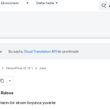
Ekosistem
Daha fazla
Bu sayfa,
Cloud Translation API
ile çevrilmiştir.
TensorFlow v2.13.1
Java
i
Rulosu
arını bir eksen boyunca yuvarlar.