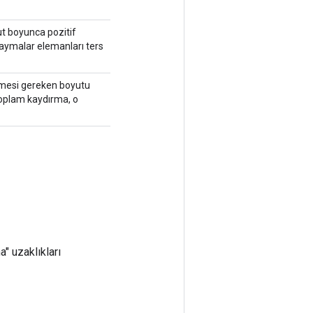
yut boyunca pozitif
 kaymalar elemanları ters
eşmesi gereken boyutu
toplam kaydırma, o
a" uzaklıkları