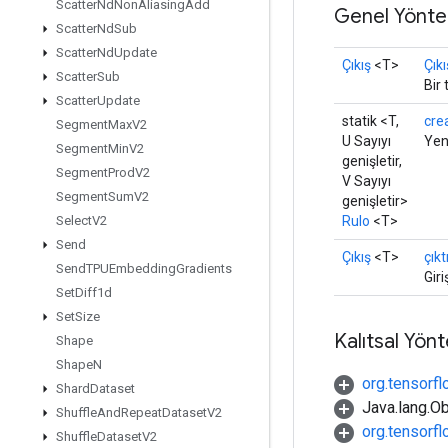
Scatter
Nd
Non
Aliasing
Add
Genel Yönte
Scatter
Nd
Sub
Scatter
Nd
Update
Çıkış
<T>
Çıkı
Scatter
Sub
Bir
Scatter
Update
statik <T,
cre
Segment
Max
V2
U Sayıyı
Yeni
Segment
Min
V2
genişletir,
Segment
Prod
V2
V Sayıyı
Segment
Sum
V2
genişletir>
Rulo
<T>
Select
V2
Send
Çıkış
<T>
çıkt
Send
TPUEmbedding
Gradients
Giri
Set
Diff1d
Set
Size
Kalıtsal Yön
Shape
Shape
N
org.tensorfl
Shard
Dataset
Java.lang.Ob
Shuffle
And
Repeat
Dataset
V2
org.tensorf
Shuffle
Dataset
V2