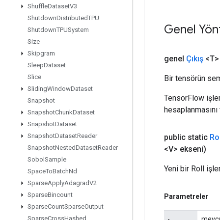
Shuffle
Dataset
V3
Shutdown
Distributed
TPU
Genel Yön
Shutdown
TPUSystem
Size
Skipgram
genel
Çıkış
<T>
Sleep
Dataset
Slice
Bir tensörün sem
Sliding
Window
Dataset
TensorFlow işleml
Snapshot
hesaplanmasını t
Snapshot
Chunk
Dataset
Snapshot
Dataset
Snapshot
Dataset
Reader
public static
Rol
Snapshot
Nested
Dataset
Reader
<V> ekseni)
Sobol
Sample
Yeni bir Roll işl
Space
To
Batch
Nd
Sparse
Apply
Adagrad
V2
Sparse
Bincount
Parametreler
Sparse
Count
Sparse
Output
Sparse
Cross
Hashed
mevc