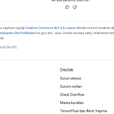
Bu size yardımcı oldu mu?
bu sayfanın içeriği
Creative Commons Atıf 4.0 Lisansı
altında ve kod örnekleri
A
elopers Site Politikaları
'na göz atın. Java, Oracle ve/veya satış ortaklarının tesc
ır.
5-07-26 UTC.
Destek
Sorun izleyici
Sürüm notları
Stack Overflow
Marka kuralları
TensorFlow'dan Alıntı Yapma