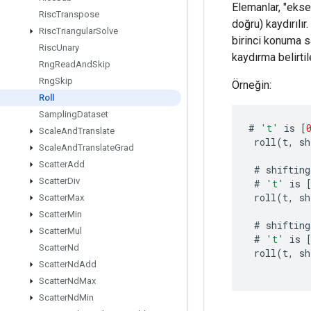
Elemanlar, "eks
Risc
Transpose
doğru) kaydırılı
Risc
Triangular
Solve
birinci konuma s
Risc
Unary
kaydırma belirtile
Rng
Read
And
Skip
Rng
Skip
Örneğin:
Roll
Sampling
Dataset
#
't'
is
[
Scale
And
Translate
roll
(
t
,
sh
Scale
And
Translate
Grad
Scatter
Add
#
shifting
Scatter
Div
#
't'
is
roll
(
t
,
sh
Scatter
Max
Scatter
Min
#
shifting
Scatter
Mul
#
't'
is
Scatter
Nd
roll
(
t
,
sh
Scatter
Nd
Add
Scatter
Nd
Max
Scatter
Nd
Min