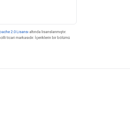
pache 2.0 Lisansı
altında lisanslanmıştır.
illi ticari markasıdır. İçeriklerin bir bölümü