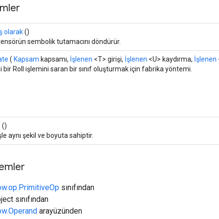
mler
ş olarak
()
 tensörün sembolik tutamacını döndürür.
ate
(
Kapsam
kapsamı,
İşlenen
<T> girişi,
İşlenen
<U> kaydırma,
İşlenen
 bir Roll işlemini saran bir sınıf oluşturmak için fabrika yöntemi.
ı
()
şle aynı şekil ve boyuta sahiptir.
temler
ow.op.PrimitiveOp
sınıfından
ject sınıfından
low.Operand
arayüzünden