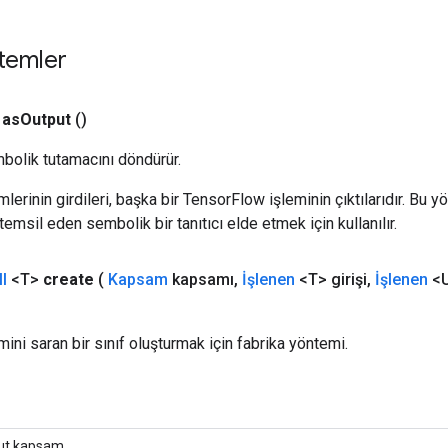
temler
as
Output
()
bolik tutamacını döndürür.
erinin girdileri, başka bir TensorFlow işleminin çıktılarıdır. Bu yö
emsil eden sembolik bir tanıtıcı elde etmek için kullanılır.
l
<T>
create
(
Kapsam
kapsamı
,
İşlenen
<T> girişi
,
İşlenen
<U
emini saran bir sınıf oluşturmak için fabrika yöntemi.
ut kapsam