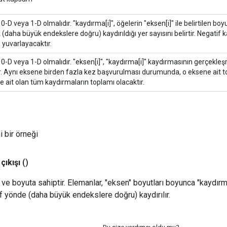
0-D veya 1-D olmalıdır. "kaydırma[i]", öğelerin "eksen[i]" ile belirtilen bo
 (daha büyük endekslere doğru) kaydırıldığı yer sayısını belirtir. Negatif
 yuvarlayacaktır.
0-D veya 1-D olmalıdır. "eksen[i]", "kaydırma[i]" kaydırmasının gerçekl
tir. Aynı eksene birden fazla kez başvurulması durumunda, o eksene ait 
 ait olan tüm kaydırmaların toplamı olacaktır.
i bir örneği
çıkışı
()
l ve boyuta sahiptir. Elemanlar, "eksen" boyutları boyunca "kaydırm
if yönde (daha büyük endekslere doğru) kaydırılır.