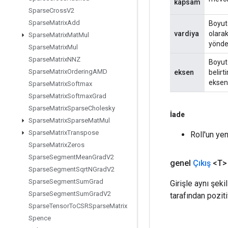
kapsam
Sparse
Cross
V2
Sparse
Matrix
Add
Boyut 
vardiya
olarak
Sparse
Matrix
Mat
Mul
yönde
Sparse
Matrix
Mul
Sparse
Matrix
NNZ
Boyut 
Sparse
Matrix
Ordering
AMD
eksen
belir
eksene
Sparse
Matrix
Softmax
Sparse
Matrix
Softmax
Grad
Sparse
Matrix
Sparse
Cholesky
İade
Sparse
Matrix
Sparse
Mat
Mul
Sparse
Matrix
Transpose
Roll'un yen
Sparse
Matrix
Zeros
Sparse
Segment
Mean
Grad
V2
genel
Çıkış
<T>
Sparse
Segment
Sqrt
NGrad
V2
Sparse
Segment
Sum
Grad
Girişle aynı şeki
Sparse
Segment
Sum
Grad
V2
tarafından pozit
Sparse
Tensor
To
CSRSparse
Matrix
Spence