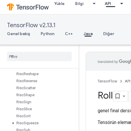
Yükle
Bilgi
API
RiscMin
RiscMul
RiscNeg
TensorFlow v2.13.1
RiscPad
RiscPool
Genel bakış
Python
C++
Java
Diğer
RiscPow
Risc
Random
Uniform
Risc
Real
Risc
Reduce
Risc
Rem
Risc
Reshape
Risc
Reverse
TensorFlow
API
Risc
Scatter
Roll
Risc
Shape
Risc
Sign
Risc
Slice
genel final ders
Risc
Sort
Tensörün elemanl
Risc
Squeeze
Risc
Sub