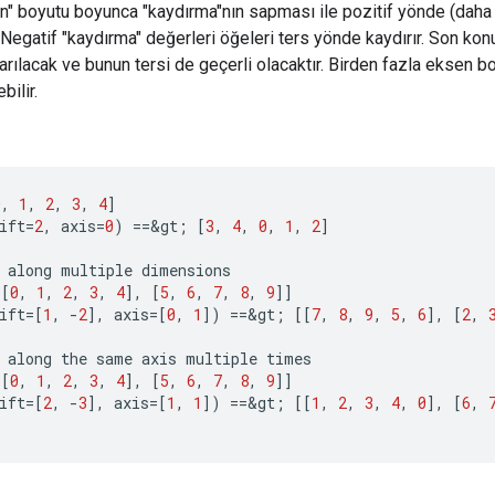
en" boyutu boyunca "kaydırma"nın sapması ile pozitif yönde (dah
r. Negatif "kaydırma" değerleri öğeleri ters yönde kaydırır. Son k
arılacak ve bunun tersi de geçerli olacaktır. Birden fazla eksen b
bilir.
0
,
1
,
2
,
3
,
4
]
ift
=
2
,
axis
=
0
)
==
&
gt
;
[
3
,
4
,
0
,
1
,
2
]
along
multiple
dimensions
[[
0
,
1
,
2
,
3
,
4
]
,
[
5
,
6
,
7
,
8
,
9
]]
ift
=[
1
,
-
2
]
,
axis
=[
0
,
1
]
)
==
&
gt
;
[[
7
,
8
,
9
,
5
,
6
]
,
[
2
,
along
the
same
axis
multiple
times
[[
0
,
1
,
2
,
3
,
4
]
,
[
5
,
6
,
7
,
8
,
9
]]
ift
=[
2
,
-
3
]
,
axis
=[
1
,
1
]
)
==
&
gt
;
[[
1
,
2
,
3
,
4
,
0
]
,
[
6
,