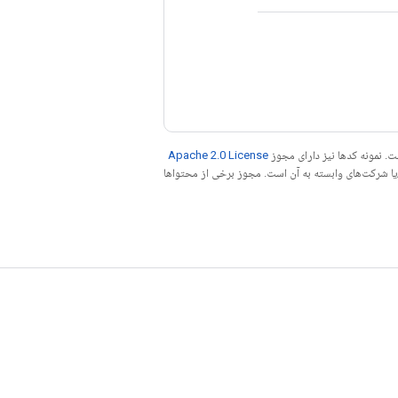
. نمونه کدها نیز دارای مجوز
Apache 2.0 License
ه کنید. جاوا علامت تجاری ثبت‌شده Oracle و/یا شرکت‌های وابسته به آن است. مجوز برخی از محتواها