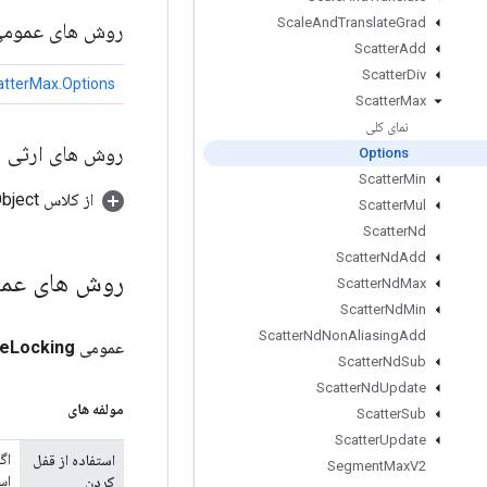
Scale
And
Translate
Grad
روش های عموم
Scatter
Add
Scatter
Div
atterMax.Options
Scatter
Max
نمای کلی
روش های ارثی
Options
Scatter
Min
از کلاس java.lang.Object
Scatter
Mul
Scatter
Nd
Scatter
Nd
Add
روش های عم
Scatter
Nd
Max
Scatter
Nd
Min
Scatter
Nd
Non
Aliasing
Add
عمومی
Locking
e
Scatter
Nd
Sub
Scatter
Nd
Update
مولفه های
Scatter
Sub
Scatter
Update
استفاده از قفل
Segment
Max
V2
اس
کردن