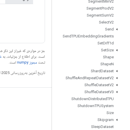
Segment
Min
V2
Segment
Prod
V2
Segment
Sum
V2
Select
V2
Send
Send
TPUEmbedding
Gradients
Set
Diff1d
Set
Size
جز در مواردی که غیراز این ذکر
است. برای اطلاع از جزئیات، به
خطم
Shape
تحت
مجوز numpy‏
است.
Shape
N
Shard
Dataset
تاریخ آخرین به‌روزرسانی 2025-07-26 به‌وقت ساعت هماهنگ جهانی.
Shuffle
And
Repeat
Dataset
V2
Shuffle
Dataset
V2
Shuffle
Dataset
V3
مرتبط بمانید
Shutdown
Distributed
TPU
Shutdown
TPUSystem
وبلاگ
Size
تالار گفتمان
Skipgram
Sleep
Dataset
GitHub