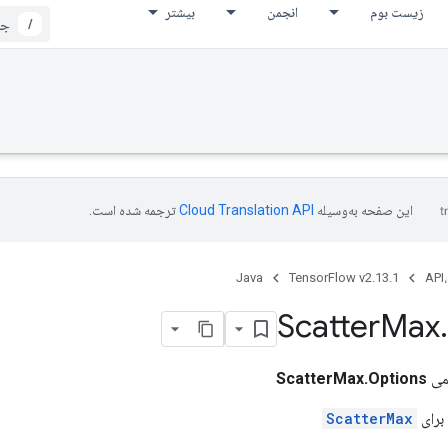
زیست بوم
انجمن
بیشتر
/
این صفحه به‌وسیله
ترجمه شده است.
Java
TensorFlow v2.13.1
API،
Scatter
Max
.
می
ScatterMax.Options
برای
ScatterMax