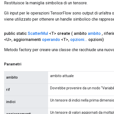
Restituisce la maniglia simbolica di un tensore.
Gli input per le operazioni TensorFlow sono output di un'alt
viene utilizzato per ottenere un handle simbolico che rappresent
public static
Scatter
Mul
<T>
create
( ambito
ambito
,
rifer
<U>
,
aggiornamenti
operando
<T>
,
opzioni
.
.
.
opzioni)
Metodo factory per creare una classe che racchiude una nuov
Parametri
ambito attuale
ambito
Dovrebbe provenire da un nodo "Variabil
rif
Un tensore di indici nella prima dimensio
indici
Un tensore di valori aggiornati da moltipl