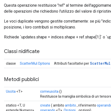
Questa operazione restituisce "ref" al termine dell'aggiornam
delle operazioni che richiedono l'utilizzo del valore di ripristin
Le voci duplicate vengono gestite correttamente: se più "indic
posizione, i loro contributi si moltiplicano.
Richiede `updates.shape = indices.shape + ref.shape[1:]` o `up
Classi nidificate
Scatter
Mul
classe
ScatterMul.Options
Attributi facoltativi per
Metodi pubblici
Uscita
<T>
comeuscita
()
Restituisce la maniglia simbolica di un tensore
statico <T, U
create
( ambito
ambito
, riferimento
operand
estende Numero>
operando
<T>,
Opzioni...
opzioni)