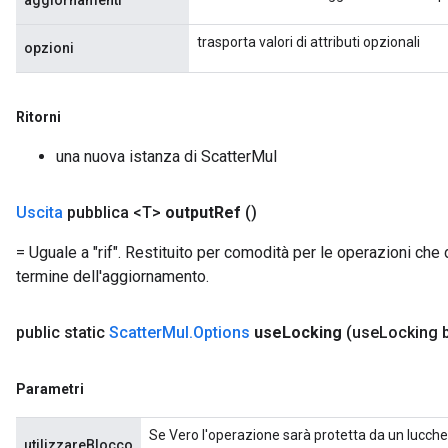
aggiornamenti
trasporta valori di attributi opzionali
opzioni
Ritorni
una nuova istanza di ScatterMul
Uscita
pubblica <T>
output
Ref
()
= Uguale a "rif". Restituito per comodità per le operazioni che d
termine dell'aggiornamento.
public static
Scatter
Mul
.
Options
use
Locking
(use
Locking 
Parametri
Se Vero l'operazione sarà protetta da un lucchet
x
utilizzareBlocco