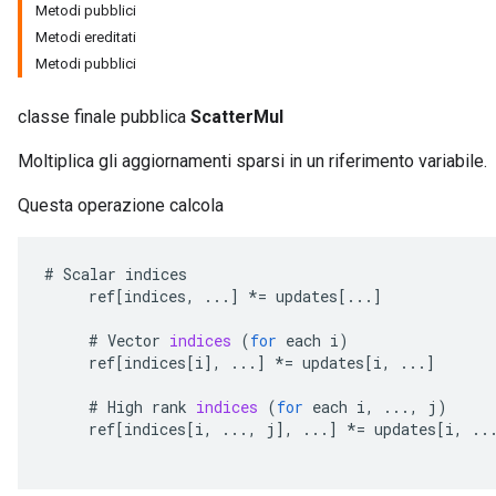
Metodi pubblici
Metodi ereditati
Metodi pubblici
classe finale pubblica
ScatterMul
Moltiplica gli aggiornamenti sparsi in un riferimento variabile.
Questa operazione calcola
#
Scalar
indices
ref
[
indices
,
...
]
*=
updates
[
...
]
#
Vector
indices
(
for
each
i
)
ref
[
indices
[
i
]
,
...
]
*=
updates
[
i
,
...
]
#
High
rank
indices
(
for
each
i
,
...,
j
)
ref
[
indices
[
i
,
...,
j
]
,
...
]
*=
updates
[
i
,
..