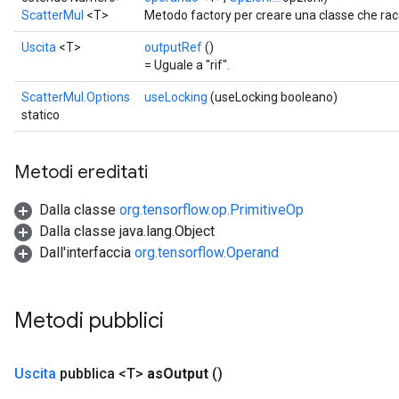
ScatterMul
<T>
Metodo factory per creare una classe che ra
Uscita
<T>
outputRef
()
= Uguale a "rif".
ScatterMul.Options
useLocking
(useLocking booleano)
statico
Metodi ereditati
Dalla classe
org.tensorflow.op.PrimitiveOp
Dalla classe java.lang.Object
Dall'interfaccia
org.tensorflow.Operand
Metodi pubblici
Uscita
pubblica <T>
as
Output
()