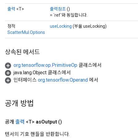
출력
<T>
출력참조
()
= `ref`와 동일합니다.
정적
useLocking
(부울 useLocking)
ScatterMul.Options
상속된 메서드
org.tensorflow.op.PrimitiveOp
클래스에서
java.lang.Object 클래스에서
인터페이스
org.tensorflow.Operand
에서
공개 방법
공개
출력
<T>
as
Output
()
텐서의 기호 핸들을 반환합니다.