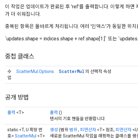
이 작업은 업데이트가 완료된 후 'ref'를 출력합니다. 이렇게 하
가 더 쉬워집니다.
중복된 항목은 올바르게 처리됩니다. 여러 '인덱스'가 동일한 위
`updates.shape = indices.shape + ref.shape[1:]` 또는 `upda
중첩 클래스
Scatter
Mul
수
ScatterMul.Options
의 선택적 속성
업
공개 방법
출력
<T>
출력
()
텐서의 기호 핸들을 반환합니다.
static <T, U 확장 번
생성
(범위
범위
,
피연산자
<T> 참조,
피연산자
<U
호>
ScatterMul
<T>
새로운 ScatterMul 작업을 래핑하는 클래스를