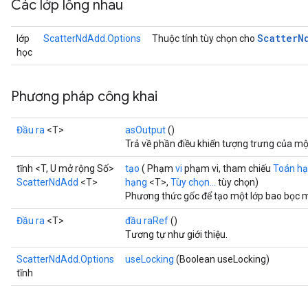
Các lớp lồng nhau
Scatter
N
lớp
ScatterNdAdd.Options
Thuộc tính tùy chọn cho
học
Phương pháp công khai
Đầu ra
<T>
asOutput
()
Trả về phần điều khiển tượng trưng của mộ
tĩnh <T, U mở rộng Số>
tạo
( Phạm
vi
phạm vi, tham chiếu
Toán h
ScatterNdAdd
<T>
hạng
<T>,
Tùy chọn...
tùy chọn)
Phương thức gốc để tạo một lớp bao bọc 
Đầu ra
<T>
đầu raRef
()
Tương tự như giới thiệu.
ScatterNdAdd.Options
useLocking
(Boolean useLocking)
tĩnh