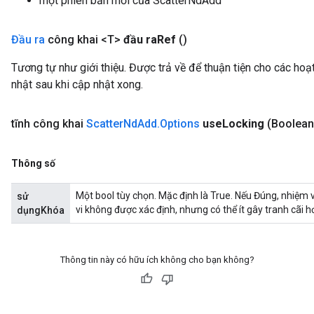
một phiên bản mới của ScatterNdAdd
Đầu ra
công khai <T>
đầu ra
Ref
()
Tương tự như giới thiệu. Được trả về để thuận tiện cho các ho
nhật sau khi cập nhật xong.
tĩnh công khai
Scatter
Nd
Add
.
Options
use
Locking
(Boolean
Thông số
Một bool tùy chọn. Mặc định là True. Nếu Đúng, nhiệm
sử
vi không được xác định, nhưng có thể ít gây tranh cãi h
dụngKhóa
Thông tin này có hữu ích không cho bạn không?