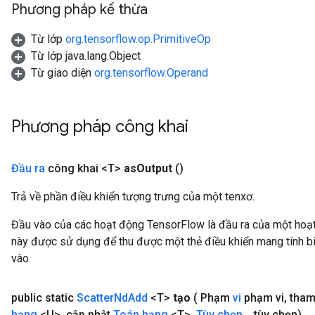
Phương pháp kế thừa
Từ lớp
org.tensorflow.op.PrimitiveOp
Từ lớp java.lang.Object
Từ giao diện
org.tensorflow.Operand
Phương pháp công khai
Đầu ra
công khai <T>
as
Output
()
Trả về phần điều khiển tượng trưng của một tenxơ.
Đầu vào của các hoạt động TensorFlow là đầu ra của một ho
này được sử dụng để thu được một thẻ điều khiển mang tính bi
vào.
public static
Scatter
Nd
Add
<T>
tạo
( Phạm
vi
phạm vi
,
tham
hạng
<U>
,
cập nhật
Toán hạng
<T>
,
Tùy chọn
.
.
.
tùy chọn)