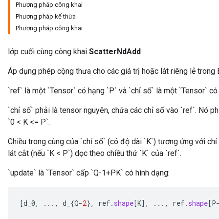
Phương pháp công khai
Phương pháp kế thừa
Phương pháp công khai
lớp cuối cùng công khai
ScatterNdAdd
Áp dụng phép cộng thưa cho các giá trị hoặc lát riêng lẻ trong 
`ref` là một `Tensor` có hạng `P` và `chỉ số` là một `Tensor` có
`chỉ số` phải là tensor nguyên, chứa các chỉ số vào `ref`. Nó phả
`0 < K <= P`.
Chiều trong cùng của `chỉ số` (có độ dài `K`) tương ứng với chỉ
lát cắt (nếu `K < P`) dọc theo chiều thứ `K` của `ref`.
`update` là `Tensor` cấp `Q-1+PK` có hình dạng:
[
d_0
,
...,
d_
{
Q
-
2
},
ref
.
shape
[
K
]
,
...,
ref
.
shape
[
P