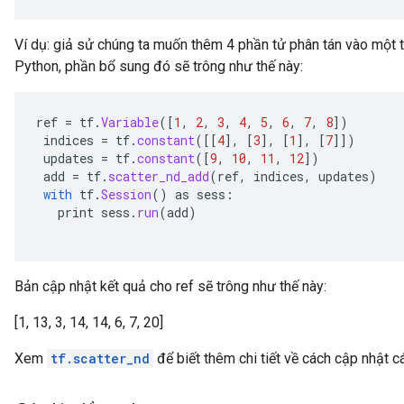
Ví dụ: giả sử chúng ta muốn thêm 4 phần tử phân tán vào một 
Python, phần bổ sung đó sẽ trông như thế này:
ref
=
tf
.
Variable
(
[
1
,
2
,
3
,
4
,
5
,
6
,
7
,
8
]
)
indices
=
tf
.
constant
(
[[
4
]
,
[
3
]
,
[
1
]
,
[
7
]]
)
updates
=
tf
.
constant
(
[
9
,
10
,
11
,
12
]
)
add
=
tf
.
scatter_nd_add
(
ref
,
indices
,
updates
)
with
tf
.
Session
()
as
sess
:
print
sess
.
run
(
add
)
Bản cập nhật kết quả cho ref sẽ trông như thế này:
[1, 13, 3, 14, 14, 6, 7, 20]
Xem
tf.scatter_nd
để biết thêm chi tiết về cách cập nhật cá