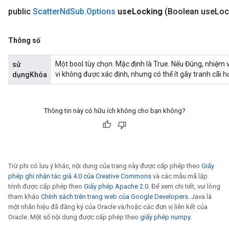
public
Scatter
Nd
Sub
.
Options
use
Locking
(Boolean use
Loc
Thông số
Một bool tùy chọn. Mặc định là True. Nếu Đúng, nhiệm
sử
vi không được xác định, nhưng có thể ít gây tranh cãi h
dụngKhóa
Thông tin này có hữu ích không cho bạn không?
Trừ phi có lưu ý khác, nội dung của trang này được cấp phép theo
Giấy
phép ghi nhận tác giả 4.0 của Creative Commons
và các mẫu mã lập
trình được cấp phép theo
Giấy phép Apache 2.0
. Để xem chi tiết, vui lòng
tham khảo
Chính sách trên trang web của Google Developers
. Java là
một nhãn hiệu đã đăng ký của Oracle và/hoặc các đơn vị liên kết của
Oracle. Một số nội dung được cấp phép theo
giấy phép numpy
.