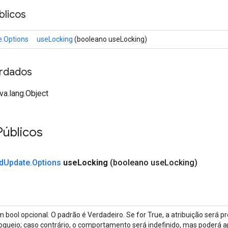
licos
.Options
useLocking
(booleano useLocking)
rdados
va.lang.Object
Públicos
d
Update
.
Options
use
Locking
(booleano use
Locking)
 bool opcional. O padrão é Verdadeiro. Se for True, a atribuição será p
oqueio; caso contrário, o comportamento será indefinido, mas poderá