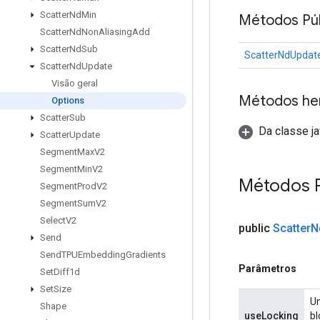
Scatter
Nd
Min
Métodos Púb
Scatter
Nd
Non
Aliasing
Add
Scatter
Nd
Sub
ScatterNdUpdate
Scatter
Nd
Update
Visão geral
Métodos he
Options
Scatter
Sub
Da classe ja
Scatter
Update
Segment
Max
V2
Segment
Min
V2
Métodos 
Segment
Prod
V2
Segment
Sum
V2
Select
V2
public
Scatter
N
Send
Send
TPUEmbedding
Gradients
Parâmetros
Set
Diff1d
Set
Size
Um
Shape
useLocking
bl