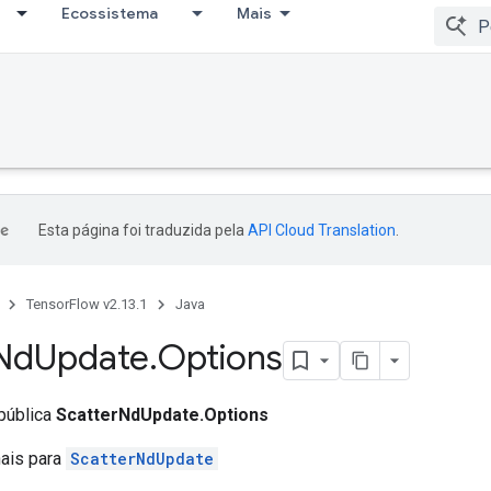
Ecossistema
Mais
Esta página foi traduzida pela
API Cloud Translation
.
TensorFlow v2.13.1
Java
Nd
Update
.
Options
 pública
ScatterNdUpdate.Options
nais para
ScatterNdUpdate