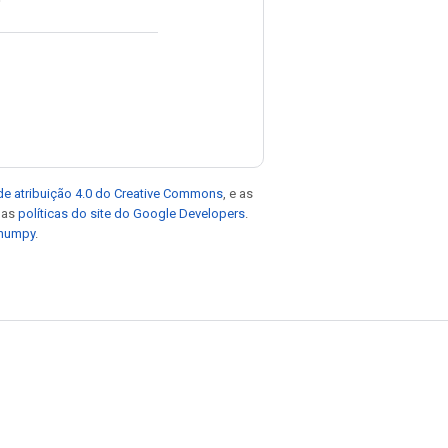
de atribuição 4.0 do Creative Commons
, e as
e as
políticas do site do Google Developers
.
 numpy
.