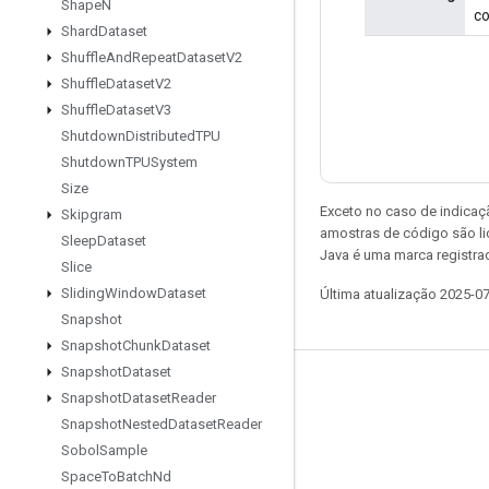
Shape
N
co
Shard
Dataset
Shuffle
And
Repeat
Dataset
V2
Shuffle
Dataset
V2
Shuffle
Dataset
V3
Shutdown
Distributed
TPU
Shutdown
TPUSystem
Size
Exceto no caso de indicaç
Skipgram
amostras de código são l
Sleep
Dataset
Java é uma marca registra
Slice
Sliding
Window
Dataset
Última atualização 2025-0
Snapshot
Snapshot
Chunk
Dataset
Snapshot
Dataset
Permanecer conectado
Snapshot
Dataset
Reader
Snapshot
Nested
Dataset
Reader
Blog
Sobol
Sample
Fórum
Space
To
Batch
Nd