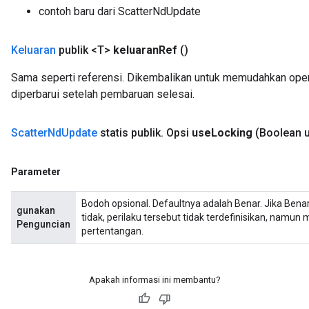
contoh baru dari ScatterNdUpdate
Keluaran
publik <T>
keluaran
Ref
()
Sama seperti referensi. Dikembalikan untuk memudahkan oper
diperbarui setelah pembaruan selesai.
Scatter
Nd
Update
statis publik
.
Opsi
use
Locking
(Boolean 
Parameter
Bodoh opsional. Defaultnya adalah Benar. Jika Benar,
gunakan
tidak, perilaku tersebut tidak terdefinisikan, namun
Penguncian
pertentangan.
Apakah informasi ini membantu?