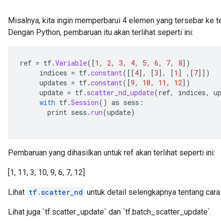
Misalnya, kita ingin memperbarui 4 elemen yang tersebar ke t
Dengan Python, pembaruan itu akan terlihat seperti ini:
ref
=
tf
.
Variable
(
[
1
,
2
,
3
,
4
,
5
,
6
,
7
,
8
]
)
indices
=
tf
.
constant
(
[[
4
]
,
[
3
]
,
[
1
]
,
[
7
]]
)
updates
=
tf
.
constant
(
[
9
,
10
,
11
,
12
]
)
update
=
tf
.
scatter_nd_update
(
ref
,
indices
,
u
with
tf
.
Session
()
as
sess
:
print
sess
.
run
(
update
)
Pembaruan yang dihasilkan untuk ref akan terlihat seperti ini:
[1, 11, 3, 10, 9, 6, 7, 12]
Lihat
tf.scatter_nd
untuk detail selengkapnya tentang cara
Lihat juga `tf.scatter_update` dan `tf.batch_scatter_update`.