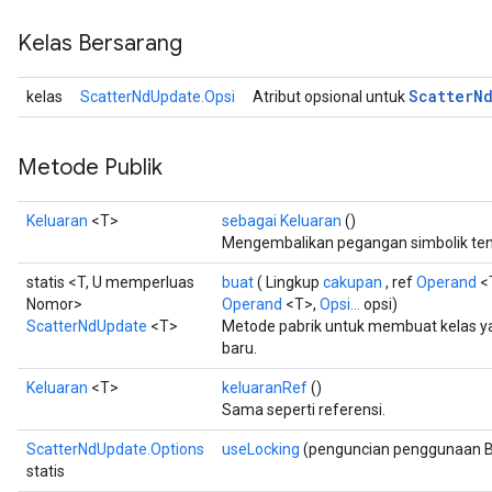
Kelas Bersarang
Scatter
N
kelas
ScatterNdUpdate.Opsi
Atribut opsional untuk
Metode Publik
Keluaran
<T>
sebagai Keluaran
()
Mengembalikan pegangan simbolik ten
statis <T, U memperluas
buat
( Lingkup
cakupan
, ref
Operand
<
Nomor>
Operand
<T>,
Opsi...
opsi)
ScatterNdUpdate
<T>
Metode pabrik untuk membuat kelas 
baru.
Keluaran
<T>
keluaranRef
()
Sama seperti referensi.
ScatterNdUpdate.Options
useLocking
(penguncian penggunaan B
statis