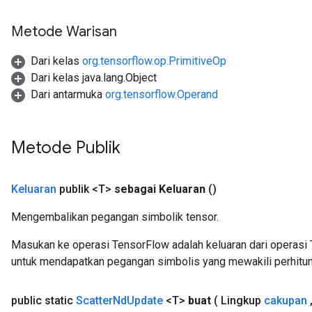
Metode Warisan
Dari kelas
org.tensorflow.op.PrimitiveOp
Dari kelas java.lang.Object
Dari antarmuka
org.tensorflow.Operand
Metode Publik
Keluaran
publik <T>
sebagai Keluaran
()
Mengembalikan pegangan simbolik tensor.
Masukan ke operasi TensorFlow adalah keluaran dari operasi 
untuk mendapatkan pegangan simbolis yang mewakili perhitun
public static
Scatter
Nd
Update
<T>
buat
( Lingkup
cakupan