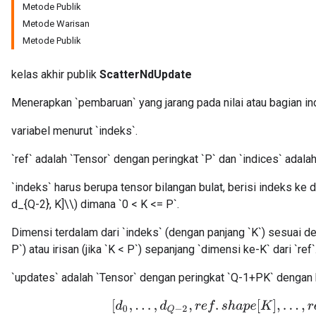
Metode Publik
Metode Warisan
Metode Publik
kelas akhir publik
ScatterNdUpdate
Menerapkan `pembaruan` yang jarang pada nilai atau bagian indi
variabel menurut `indeks`.
`ref` adalah `Tensor` dengan peringkat `P` dan `indices` adala
`indeks` harus berupa tensor bilangan bulat, berisi indeks ke dal
d_{Q-2}, K]\\) dimana `0 < K <= P`.
Dimensi terdalam dari `indeks` (dengan panjang `K`) sesuai d
P`) atau irisan (jika `K < P`) sepanjang `dimensi ke-K` dari `ref`
`updates` adalah `Tensor` dengan peringkat `Q-1+PK` dengan 
[
d
0
,
.
.
.
,
d
Q
−
2
,
r
e
f
.
s
h
a
p
e
[
K
]
,
.
.
.
,
r
e
f
.
s