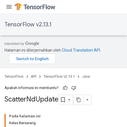
TensorFlow v2.13.1
Halaman ini diterjemahkan oleh
Cloud Translation API
.
TensorFlow
API
TensorFlow v2.13.1
Java
Apakah informasi ini membantu?
Scatter
Nd
Update
Pada halaman ini
Kelas Bersarang