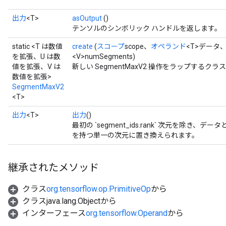
出力
<T>
asOutput
()
テンソルのシンボリック ハンドルを返します。
static <T は数値
create
(
スコープ
scope、
オペランド
<T>データ
を拡張、U は数
<V>numSegments)
値を拡張、V は
新しい SegmentMaxV2 操作をラップする
数値を拡張>
SegmentMaxV2
<T>
出力
<T>
出力
()
最初の `segment_ids.rank` 次元を除き、デー
を持つ単一の次元に置き換えられます。
継承されたメソッド
クラス
org.tensorflow.op.PrimitiveOp
から
クラスjava.lang.Objectから
インターフェース
org.tensorflow.Operand
から