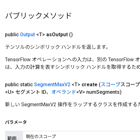
パブリックメソッド
public
Output
<T>
as
Output
()
テンソルのシンボリック ハンドルを返します。
TensorFlow オペレーションへの入力は、別の TensorF
は、入力の計算を表すシンボリック ハンドルを取得するた
public static
Segment
Max
V2
<T>
create
(
スコープ
スコー
<U> セグメント ID、
オペランド
<V> num
Segments)
新しい SegmentMaxV2 操作をラップするクラスを作成
パラメータ
現在のスコープ
範囲