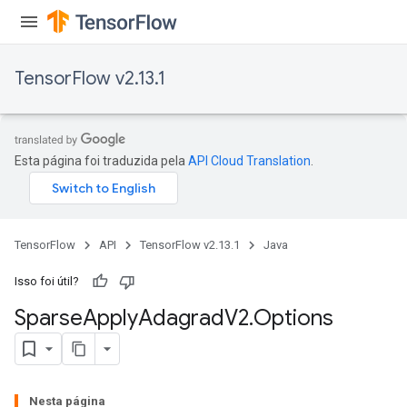
TensorFlow v2.13.1
Esta página foi traduzida pela
API Cloud Translation
.
TensorFlow
API
TensorFlow v2.13.1
Java
Isso foi útil?
Sparse
Apply
Adagrad
V2
.
Options
Nesta página