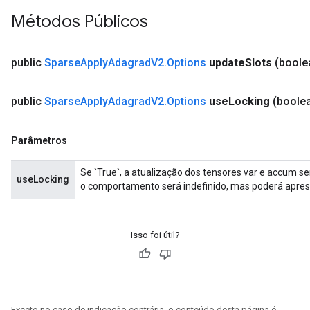
Métodos Públicos
public
Sparse
Apply
Adagrad
V2
.
Options
update
Slots
(boole
public
Sparse
Apply
Adagrad
V2
.
Options
use
Locking
(boole
Parâmetros
Se `True`, a atualização dos tensores var e accum se
useLocking
o comportamento será indefinido, mas poderá apre
Isso foi útil?
Exceto no caso de indicação contrária, o conteúdo desta página é