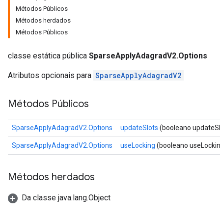
Métodos Públicos
Métodos herdados
Métodos Públicos
classe estática pública
SparseApplyAdagradV2.Options
Atributos opcionais para
SparseApplyAdagradV2
Métodos Públicos
SparseApplyAdagradV2.Options
updateSlots
(booleano updateSl
SparseApplyAdagradV2.Options
useLocking
(booleano useLocki
Métodos herdados
Da classe java.lang.Object