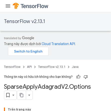
TensorFlow v2.13.1
Trang này được dịch bởi
Cloud Translation API
.
TensorFlow
API
TensorFlow v2.13.1
Java
Thông tin này có hữu ích không cho bạn không?
Sparse
Apply
Adagrad
V2
.
Options
Trên trang này