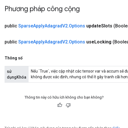
Phương pháp công cộng
public
Sparse
Apply
Adagrad
V2
.
Options
update
Slots
(Boole
public
Sparse
Apply
Adagrad
V2
.
Options
use
Locking
(Boole
Thông số
Nếu `True`, việc cập nhật các tensor var và accum sẽ 
sử
không được xác định, nhưng có thể ít gây tranh cãi hơn
dụngKhóa
Thông tin này có hữu ích không cho bạn không?