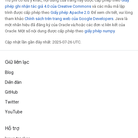
Trừ phi có lưu ý khác, nội dung của trang này được cấp phép theo
Giấy
phép ghi nhận tác giả 4.0 của Creative Commons
và các mẫu mã lập
trình được cấp phép theo
Giấy phép Apache 2.0
. Để xem chi tiết, vui lòng
tham khảo
Chính sách trên trang web của Google Developers
. Java là
một nhãn hiệu đã đăng ký của Oracle và/hoặc các đơn vị liên kết của
Oracle. Một số nội dung được cấp phép theo
giấy phép numpy
.
Cập nhật lần gần đây nhất: 2025-07-26 UTC.
Giữ liên lạc
Blog
Diễn đàn
GitHub
Twitter
YouTube
x
Hỗ trợ