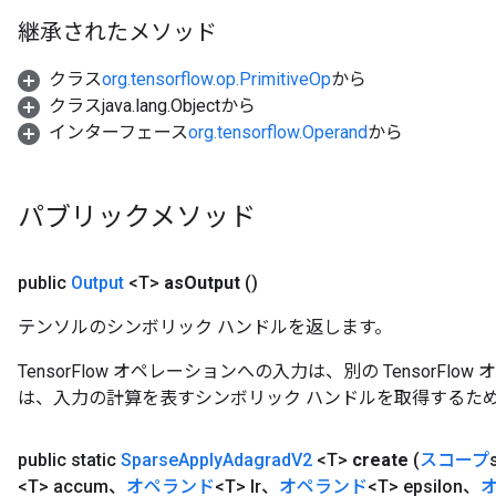
継承されたメソッド
クラス
org.tensorflow.op.PrimitiveOp
から
クラスjava.lang.Objectから
インターフェース
org.tensorflow.Operand
から
パブリックメソッド
public
Output
<T>
as
Output
()
テンソルのシンボリック ハンドルを返します。
TensorFlow オペレーションへの入力は、別の TensorF
は、入力の計算を表すシンボリック ハンドルを取得するた
x
public static
Sparse
Apply
Adagrad
V2
<T>
create
(
スコープ
<T> accum、
オペランド
<T> lr、
オペランド
<T> epsilon、