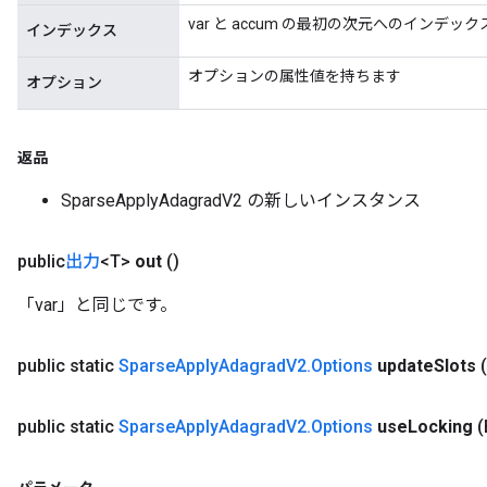
var と accum の最初の次元へのインデッ
インデックス
オプションの属性値を持ちます
オプション
返品
SparseApplyAdagradV2 の新しいインスタンス
public
出力
<T>
out
()
「var」と同じです。
public static
Sparse
Apply
Adagrad
V2
.
Options
update
Slots
public static
Sparse
Apply
Adagrad
V2
.
Options
use
Locking
(