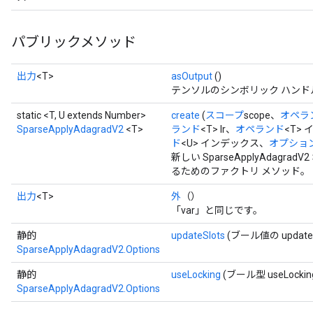
パブリックメソッド
出力
<T>
asOutput
()
テンソルのシンボリック ハンド
static <T, U extends Number>
create
(
スコープ
scope、
オペラ
SparseApplyAdagradV2
<T>
ランド
<T> lr、
オペランド
<T>
ド
<U> インデックス、
オプション.
新しい SparseApplyAda
るためのファクトリ メソッド。
出力
<T>
外
（）
「var」と同じです。
静的
updateSlots
(ブール値の updateS
SparseApplyAdagradV2.Options
静的
useLocking
(ブール型 useLockin
SparseApplyAdagradV2.Options