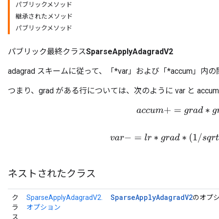
パブリックメソッド
継承されたメソッド
パブリックメソッド
パブリック最終クラス
SparseApplyAdagradV2
adagrad スキームに従って、「*var」および「*accum
つまり、grad がある行については、次のように var と acc
a
c
c
u
m
+
=
g
r
a
d
∗
g
r
a
d
v
a
r
−
=
l
r
∗
g
r
a
d
∗
(
1
/
s
q
r
t
(
a
c
ネストされたクラス
Sparse
Apply
Adagrad
V2
ク
SparseApplyAdagradV2.
のオプ
ラ
オプション
ス