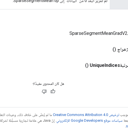
تم تمرير البعد 0 من "البيانات" إلى SparseSegmentMean op.
إخراج
()
تبةUnique
Indices
()
هل كان المحتوى مفيدًا؟
بموجب
ترخيص Creative Commons Attribution 4.0‏
ما لم يُنصّ على خلاف ذلك، وعينات الت
جعة
سياسات موقع Google Developers الإلكتروني
.
n