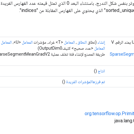
تُرجع "مخرجات" الموتر بنفس شكل التدرج، باستثناء البعد 0 الذي تمثل قيمت
ثابت <T يمتد الرقم، U يمتد الرقم، V
إنشاء
(نطاق
النطاق
،
المعامل
<T> غراد، مؤشرات
المعامل
<U>،
المعامل
<V> مع
المعامل
<عدد صحيح> كثيفOutputDim0)
SparseSeg
طريقة المصنع لإنشاء فئة تغلف عملية SparseSegmentMeanGradV2 جديدة.
انتاج
()
تم فرزهاالمؤشرات الفريدة
()
org.tensorflow.op.Primi