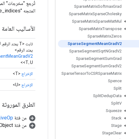
Sparse
Matrix
Softmax
Grad
المتجه "sorted_unique_indices" الذي يحتوي على الفهارس المقابلة من "indices".
Sparse
Matrix
Sparse
Cholesky
Sparse
Matrix
Sparse
Mat
Mul
الأساليب العامة
Sparse
Matrix
Transpose
Sparse
Matrix
Zeros
Sparse
Segment
Mean
Grad
V2
يمتد الرقم>
Sparse
Segment
Sqrt
NGrad
V2
mentMeanGradV2
Sparse
Segment
Sum
Grad
<T، U>
Sparse
Segment
Sum
Grad
V2
الإخراج
<T>
Sparse
Tensor
To
CSRSparse
Matrix
Spence
الإخراج
<U>
Split
Split
Dedup
Data
الطرق الموروثة
Split
V
Squeeze
من فئة
tiveOp
Stack
من فئة java.lang.Object
Stage
Stage
Clear