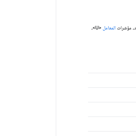
المعامل
<U>،