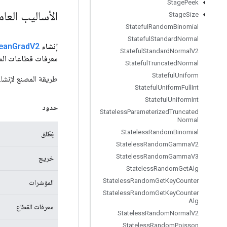
Stage
Peek
الأساليب العا
Stage
Size
Stateful
Random
Binomial
Stateful
Standard
Normal
إنشاء
V2
Grad
ean
Stateful
Standard
Normal
V2
معرفات قطاعات المعا
Stateful
Truncated
Normal
Stateful
Uniform
طريقة المصنع لإنشاء فئة تغلف عملية
Stateful
Uniform
Full
Int
Stateful
Uniform
Int
حدود
Stateless
Parameterized
Truncated
Normal
Stateless
Random
Binomial
نِطَاق
Stateless
Random
Gamma
V2
Stateless
Random
Gamma
V3
خريج
Stateless
Random
Get
Alg
Stateless
Random
Get
Key
Counter
المؤشرات
Stateless
Random
Get
Key
Counter
Alg
معرفات القطاع
Stateless
Random
Normal
V2
Stateless
Random
Poisson