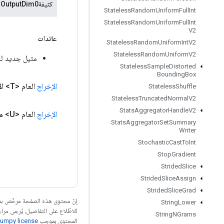
كثيفةOutputDim0
Stateless
Random
Uniform
Full
Int
Stateless
Random
Uniform
Full
Int
V2
عائدات
Stateless
Random
Uniform
Int
V2
Stateless
Random
Uniform
V2
مثيل جديد لـSparseSegmentMeanGradV2
Stateless
Sample
Distorted
Bounding
Box
الإخراج
العام <T>
ال
Stateless
Shuffle
Stateless
Truncated
Normal
V2
Stats
Aggregator
Handle
V2
الإخراج
العام <U>
مر
Stats
Aggregator
Set
Summary
Writer
Stochastic
Cast
To
Int
Stop
Gradient
Strided
Slice
Strided
Slice
Assign
Strided
Slice
Grad
إنّ محتوى هذه الصفحة مرخّص 
String
Lower
للاطّلاع على التفاصيل، يُرجى مرا
String
NGrams
المحتوى بموجب
umpy license