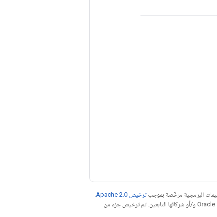
عليمات البرمجية مرخّصة بموجب
ترخيص Apache 2.0‏
.
. إنّ Java هي علامة تجارية مسجَّلة لشركة Oracle و/أو شركائها التابعين. تم ترخيص جزء من