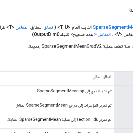
مة
M
Segment
Sparse
الثابت العام <T
U>
,
(
نطاق
النطاق،
المعامل
<T> غراد، مؤشرات
مل <V>
، المعامل
<
عدد صحيح> كثيفOutput
Dim0)
 SparseSegmentMeanGradV2 جديدة.
النطاق الحالي
تم نشر التدرج إلى SparseSegmentMean op.
تم تمرير المؤشرات إلى مرجع SparseSegmentMean المقابل.
تم تمرير section_ids إلى عملية SparseSegmentMean المقابلة.