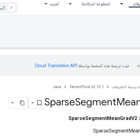
يقات
المنظومة المتكاملة
المزيد
/
تمت ترجمة هذه الصفحة بواسطة
Cloud Translation API‏
.
ة برمجة التطبيقات
TensorFlow v2.13.1
Java
Sparse
Segment
Mea
ة
SparseSegmentMeanGradV2