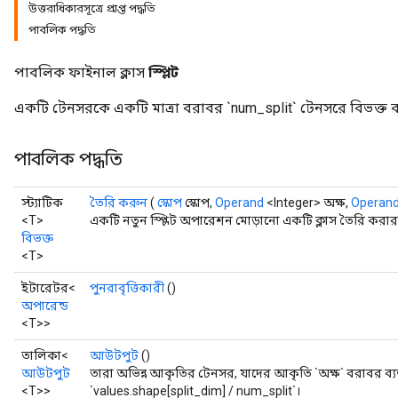
উত্তরাধিকারসূত্রে প্রাপ্ত পদ্ধতি
পাবলিক পদ্ধতি
পাবলিক ফাইনাল ক্লাস
স্প্লিট
একটি টেনসরকে একটি মাত্রা বরাবর `num_split` টেনসরে বিভক্ত 
পাবলিক পদ্ধতি
স্ট্যাটিক
তৈরি করুন
(
স্কোপ
স্কোপ,
Operand
<Integer> অক্ষ,
Operan
<T>
একটি নতুন স্প্লিট অপারেশন মোড়ানো একটি ক্লাস তৈরি করার
বিভক্ত
<T>
ইটারেটর<
পুনরাবৃত্তিকারী
()
অপারেন্ড
<T>>
তালিকা<
আউটপুট
()
আউটপুট
তারা অভিন্ন আকৃতির টেনসর, যাদের আকৃতি `অক্ষ` বরাবর ব্য
<T>>
`values.shape[split_dim] / num_split`।