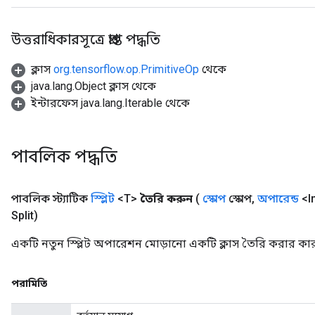
উত্তরাধিকারসূত্রে প্রাপ্ত পদ্ধতি
ক্লাস
org.tensorflow.op.PrimitiveOp
থেকে
java.lang.Object ক্লাস থেকে
ইন্টারফেস java.lang.Iterable থেকে
পাবলিক পদ্ধতি
পাবলিক স্ট্যাটিক
স্প্লিট
<T>
তৈরি করুন
(
স্কোপ
স্কোপ
,
অপারেন্ড
<In
x
Split)
একটি নতুন স্প্লিট অপারেশন মোড়ানো একটি ক্লাস তৈরি করার কার
পরামিতি