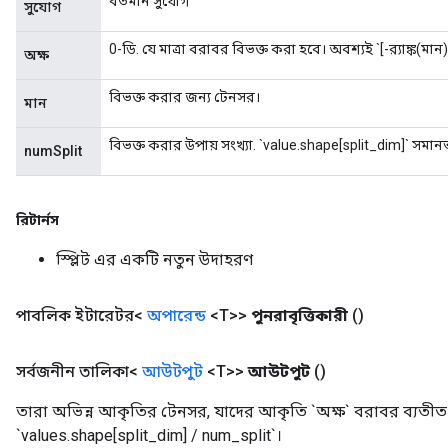
বর্তমান সুযোগ
সুযোগ
0-ডি. যে মাত্রা বরাবর বিভক্ত করা হবে। অবশ্যই `[-র‌্যাঙ্ক(মান
অক্ষ
বিভক্ত করার জন্য টেনসর।
মান
বিভক্ত করার উপায় সংখ্যা. `value.shape[split_dim]` সমা
numSplit
রিটার্নস
স্প্লিট এর একটি নতুন উদাহরণ
পাবলিক ইটারেটর<
অপারেন্ড
<T>>
পুনরাবৃত্তিকারী
()
সর্বজনীন তালিকা<
আউটপুট
<T>>
আউটপুট
()
তারা অভিন্ন আকৃতির টেনসর, যাদের আকৃতি `অক্ষ` বরাবর ব্যতীত
`values.shape[split_dim] / num_split`।