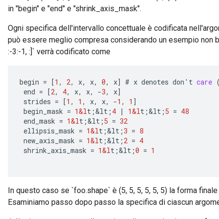
in "begin" e "end" e "shrink_axis_mask".
Ogni specifica dell'intervallo concettuale è codificata nell'ar
può essere meglio compresa considerando un esempio non banale.
:-3:-1, :]` verrà codificato come
begin
=
[
1
,
2
,
x
,
x
,
0
,
x
]
#
x
denotes
don
'
t
care
end
=
[
2
,
4
,
x
,
x
,
-
3
,
x
]
strides
=
[
1
,
1
,
x
,
x
,
-
1
,
1
]
begin_mask
=
1&l
t
;
&
lt
;
4
|
1&l
t
;
&
lt
;
5
=
48
end_mask
=
1&l
t
;
&
lt
;
5
=
32
ellipsis_mask
=
1&l
t
;
&
lt
;
3
=
8
new_axis_mask
=
1&l
t
;
&
lt
;
2
=
4
shrink_axis_mask
=
1&l
t
;
&
lt
;
0
=
1
In questo caso se `foo.shape` è (5, 5, 5, 5, 5, 5) la forma finale d
Esaminiamo passo dopo passo la specifica di ciascun argome