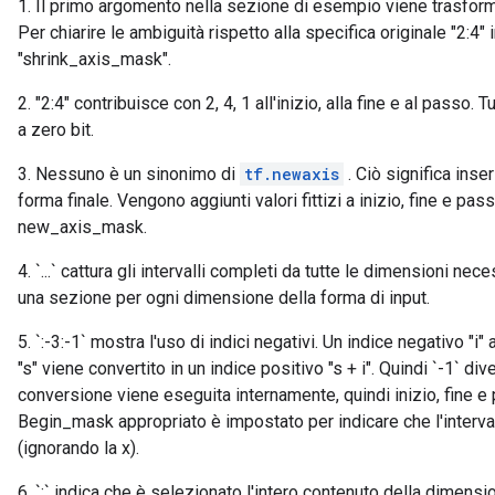
1. Il primo argomento nella sezione di esempio viene trasforma
Per chiarire le ambiguità rispetto alla specifica originale "2:4"
"shrink_axis_mask".
2. "2:4" contribuisce con 2, 4, 1 all'inizio, alla fine e al passo
a zero bit.
3. Nessuno è un sinonimo di
tf.newaxis
. Ciò significa ins
forma finale. Vengono aggiunti valori fittizi a inizio, fine e pas
new_axis_mask.
4. `...` cattura gli intervalli completi da tutte le dimensioni 
una sezione per ogni dimensione della forma di input.
5. `:-3:-1` mostra l'uso di indici negativi. Un indice negativo 
"s" viene convertito in un indice positivo "s + i". Quindi `-1` di
conversione viene eseguita internamente, quindi inizio, fine e pa
Begin_mask appropriato è impostato per indicare che l'intervall
(ignorando la x).
6. `:` indica che è selezionato l'intero contenuto della dimensi