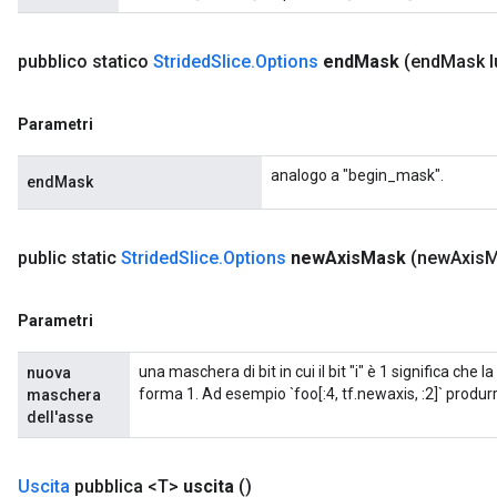
pubblico statico
Strided
Slice
.
Options
end
Mask
(end
Mask l
Parametri
analogo a "begin_mask".
endMask
public static
Strided
Slice
.
Options
new
Axis
Mask
(new
Axis
M
Parametri
una maschera di bit in cui il bit "i" è 1 significa che
nuova
forma 1. Ad esempio `foo[:4, tf.newaxis, :2]` produrr
maschera
dell'asse
Uscita
pubblica <T>
uscita
()