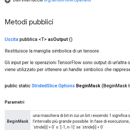
Metodi pubblici
Uscita
pubblica <T>
as
Output
()
Restituisce la maniglia simbolica di un tensore.
Gli input per le operazioni TensorFlow sono output di un'alt
viene utilizzato per ottenere un handle simbolico che rappresent
public static
Strided
Slice
.
Options
Begin
Mask
(Begin
Mask 
Parametri
una maschera di bit in cui un bit i essendo 1 significa i
BeginMask
l'intervallo più grande possibile. In fase di esecuzione, 
`stride[i] > 0` o `[-1, n-1]` se `stride[i] < 0`