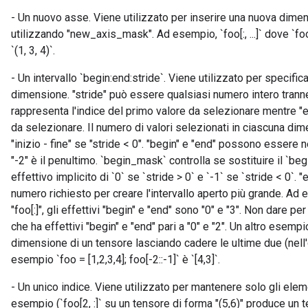
- Un nuovo asse. Viene utilizzato per inserire una nuova dim
utilizzando "new_axis_mask". Ad esempio, `foo[:, ...]` dove `fo
`(1, 3, 4)`.
- Un intervallo `begin:end:stride`. Viene utilizzato per specif
dimensione. "stride" può essere qualsiasi numero intero tranne
rappresenta l'indice del primo valore da selezionare mentre "en
da selezionare. Il numero di valori selezionati in ciascuna dimen
"inizio - fine" se "stride < 0". "begin" e "end" possono essere 
"-2" è il penultimo. `begin_mask` controlla se sostituire il `be
effettivo implicito di `0` se `stride > 0` e `-1` se `stride < 0
numero richiesto per creare l'intervallo aperto più grande. Ad 
"foo[:]", gli effettivi "begin" e "end" sono "0" e "3". Non dare p
che ha effettivi "begin" e "end" pari a "0" e "2". Un altro esempi
dimensione di un tensore lasciando cadere le ultime due (nell'
esempio `foo = [1,2,3,4]; foo[-2::-1]` è `[4,3]`.
- Un unico indice. Viene utilizzato per mantenere solo gli ele
esempio (`foo[2, :]` su un tensore di forma "(5,6)" produce un t