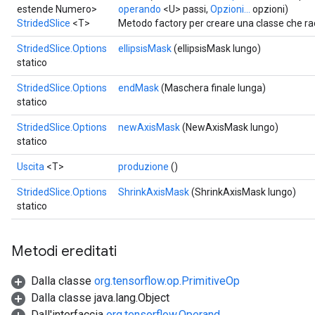
estende Numero>
operando
<U> passi,
Opzioni...
opzioni)
StridedSlice
<T>
Metodo factory per creare una classe che ra
x
StridedSlice.Options
ellipsisMask
(ellipsisMask lungo)
statico
StridedSlice.Options
endMask
(Maschera finale lunga)
statico
StridedSlice.Options
newAxisMask
(NewAxisMask lungo)
statico
Uscita
<T>
produzione
()
StridedSlice.Options
ShrinkAxisMask
(ShrinkAxisMask lungo)
statico
Metodi ereditati
Dalla classe
org.tensorflow.op.PrimitiveOp
Dalla classe java.lang.Object
Dall'interfaccia
org.tensorflow.Operand