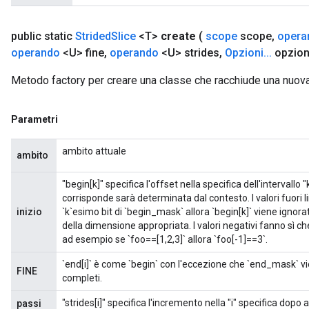
public static
Strided
Slice
<T>
create
(
scope
scope
,
opera
operando
<U> fine
,
operando
<U> strides
,
Opzioni
.
.
.
opzion
Metodo factory per creare una classe che racchiude una nuova
Parametri
ambito attuale
ambito
"begin[k]" specifica l'offset nella specifica dell'intervall
corrisponde sarà determinata dal contesto. I valori fuori 
inizio
`k`esimo bit di `begin_mask` allora `begin[k]` viene ignorat
della dimensione appropriata. I valori negativi fanno sì che
ad esempio se `foo==[1,2,3]` allora `foo[-1]==3`.
`end[i]` è come `begin` con l'eccezione che `end_mask` vie
FINE
completi.
"strides[i]" specifica l'incremento nella "i" specifica dopo 
passi