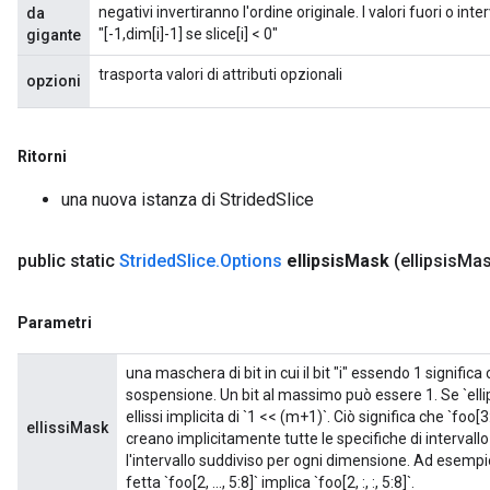
negativi invertiranno l'ordine originale. I valori fuori o inter
da
"[-1,dim[i]-1] se slice[i] < 0"
gigante
trasporta valori di attributi opzionali
opzioni
Ritorni
una nuova istanza di StridedSlice
public static
Strided
Slice
.
Options
ellipsis
Mask
(ellipsis
Mas
Parametri
una maschera di bit in cui il bit "i" essendo 1 significa 
sospensione. Un bit al massimo può essere 1. Se `ell
ellissi implicita di `1 << (m+1)`. Ciò significa che `foo[3
ellissiMask
creano implicitamente tutte le specifiche di interva
l'intervallo suddiviso per ogni dimensione. Ad esempi
fetta `foo[2, ..., 5:8]` implica `foo[2, :, :, 5:8]`.