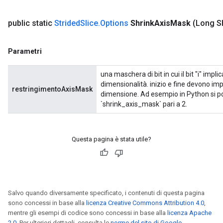
public static
Strided
Slice
.
Options
Shrink
Axis
Mask
(Long S
Parametri
una maschera di bit in cui il bit "i" impli
dimensionalità. inizio e fine devono imp
restringimentoAxisMask
dimensione. Ad esempio in Python si potr
`shrink_axis_mask` pari a 2.
Questa pagina è stata utile?
Salvo quando diversamente specificato, i contenuti di questa pagina
sono concessi in base alla
licenza Creative Commons Attribution 4.0
,
mentre gli esempi di codice sono concessi in base alla
licenza Apache
2.0
. Per ulteriori dettagli, consulta le
norme del sito di Google