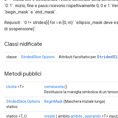
`0::1`. inizio, fine e passi ricevono rispettivamente 0, 0 e 1. V
`begin_mask` e `end_mask`.
Requisiti
: `0 != strides[i] for i in [0, m)` `ellipsis_mask deve
di sospensione)`
Classi nidificate
Strided
Sl
classe
StridedSlice.Opzioni
Attributi facoltativi per
Metodi pubblici
Uscita
<T>
comeuscita
()
Restituisce la maniglia simbolica di un tensor
StridedSlice.Options
BeginMask
(Maschera iniziale lunga)
statico
statico <T, U
create
( ambito
ambito
,
operando
<T> input