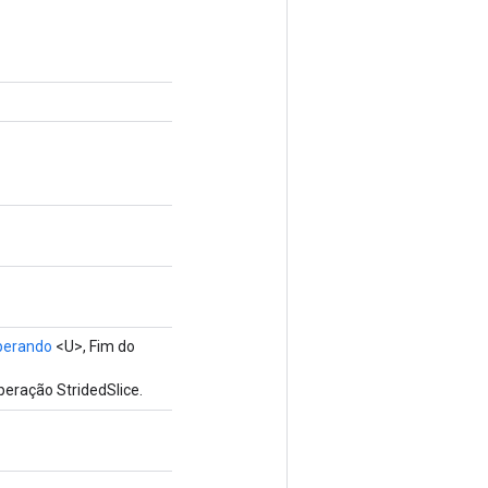
perando
<U>, Fim do
eração StridedSlice.