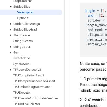
Stop
Gradient
Strided
Slice
begin
=
[
1
,
Visão geral
end
=
[
2
,
Options
 strides 
=
Strided
Slice
Assign
 begin_mask
 end_mask 
=
Strided
Slice
Grad
 ellipsis_m
String
Lower
 new_axis_m
String
NGrams
 shrink_axi
String
Upper
Sum
Switch
Cond
Neste caso, se `f
Sync
Device
percorrer passo
TFRecord
Dataset
V2
TPUCompilation
Result
1. O primeiro ar
TPUCompile
Succeeded
Assert
Para desambigua
TPUEmbedding
Activations
`shrink_axis_ma
TPUExecute
TPUExecute
And
Update
Variables
2. `2:4` contrib
TPUOrdinal
Selector
contribuídos.