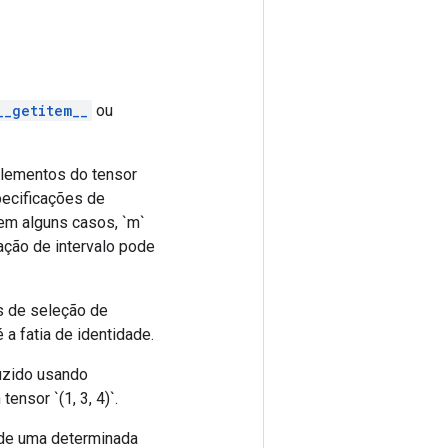
__getitem__
ou
elementos do tensor
pecificações de
em alguns casos, `m`
cação de intervalo pode
es de seleção de
 a fatia de identidade.
uzido usando
ensor `(1, 3, 4)`.
r de uma determinada