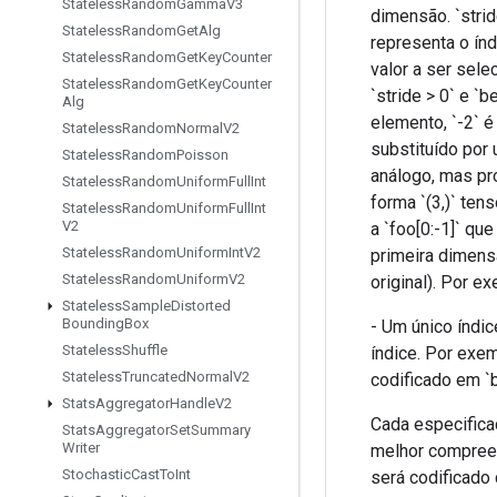
Stateless
Random
Gamma
V3
dimensão. `strid
Stateless
Random
Get
Alg
representa o índ
Stateless
Random
Get
Key
Counter
valor a ser sel
Stateless
Random
Get
Key
Counter
`stride > 0` e `
Alg
elemento, `-2` é
Stateless
Random
Normal
V2
substituído por u
Stateless
Random
Poisson
análogo, mas pr
Stateless
Random
Uniform
Full
Int
forma `(3,)` ten
Stateless
Random
Uniform
Full
Int
V2
a `foo[0:-1]` que
Stateless
Random
Uniform
Int
V2
primeira dimens
Stateless
Random
Uniform
V2
original). Por exe
Stateless
Sample
Distorted
Bounding
Box
- Um único índi
Stateless
Shuffle
índice. Por exem
Stateless
Truncated
Normal
V2
codificado em `b
Stats
Aggregator
Handle
V2
Cada especificaç
Stats
Aggregator
Set
Summary
Writer
melhor compreendi
Stochastic
Cast
To
Int
será codificado