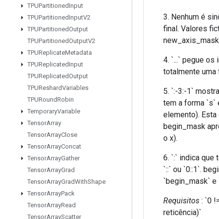
TPUPartitioned
Input
3. Nenhum é si
TPUPartitioned
Input
V2
final. Valores f
TPUPartitioned
Output
new_axis_mask 
TPUPartitioned
Output
V2
TPUReplicate
Metadata
4. `...` pegue 
TPUReplicated
Input
totalmente uma 
TPUReplicated
Output
TPUReshard
Variables
5. `:-3:-1` most
TPURound
Robin
tem a forma `s` é
Temporary
Variable
elemento). Esta 
Tensor
Array
begin_mask aprop
Tensor
Array
Close
o x).
Tensor
Array
Concat
6. `:` indica qu
Tensor
Array
Gather
`::` ou `0::1`. 
Tensor
Array
Grad
`begin_mask` e
Tensor
Array
Grad
With
Shape
Tensor
Array
Pack
Requisitos
: `0 
Tensor
Array
Read
reticência)`
Tensor
Array
Scatter