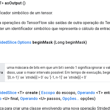
T>
as
Output
()
ficador simbólico de um tensor.
a operações do TensorFlow são saídas de outra operação do T
er um identificador simbólico que representa o cálculo da entrad
rided
Slice
.
Options
begin
Mask
(Long begin
Mask)
uma máscara de bits em que um bit i sendo 1 significa ignorar o valo
ra
disso, usar o maior intervalo possível. Em tempo de execução, begin
`[0, n-1)` se `stride[i] > 0` ou `[-1, n-1]` se `stride[i] < 0`
rided
Slice
<T>
create
(
Escopo
do escopo
,
Operando
<T> ent
o
<U> final
,
Operando
<U> passos
,
Opções
.
.
.
opções)
ca para criar uma classe envolvendo uma nova operação StridedS