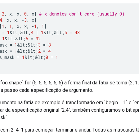
2
,
 x
,
 x
,
0
,
 x
]
# x denotes don't care (usually 0)
4
,
 x
,
 x
,
-
3
,
 x
]
[
1
,
1
,
 x
,
 x
,
-
1
,
1
]
 
=
1
&
lt
;&
lt
;
4
|
1
&
lt
;&
lt
;
5
=
48
1
&
lt
;&
lt
;
5
=
32
ask 
=
1
&
lt
;&
lt
;
3
=
8
ask 
=
1
&
lt
;&
lt
;
2
=
4
s_mask 
=
1
&
lt
;&
lt
;
0
=
1
oo.shape` for (5, 5, 5, 5, 5, 5) a forma final da fatia se torna (2, 1,
 a passo cada especificação de argumento.
gumento na fatia de exemplo é transformado em `begin = 1` e `en
r da especificação original `2:4`, também configuramos o bit a
sk`.
ui com 2, 4, 1 para começar, terminar e andar. Todas as máscaras 