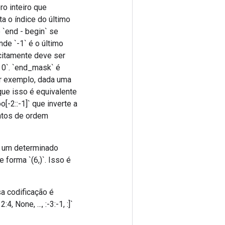
ro inteiro que
a o índice do último
`end - begin` se
nde `-1` é o último
icitamente deve ser
< 0`. `end_mask` é
or exemplo, dada uma
 que isso é equivalente
o[-2::-1]` que inverte a
ntos de ordem
m um determinado
 forma `(6,)`. Isso é
sa codificação é
None, ..., :-3:-1, :]`