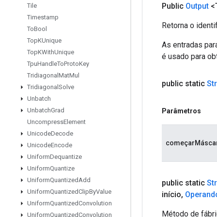
Public
Output
<
Tile
Timestamp
Retorna o identi
To
Bool
Top
KUnique
As entradas par
Top
KWith
Unique
é usado para obt
Tpu
Handle
To
Proto
Key
Tridiagonal
Mat
Mul
public static
St
Tridiagonal
Solve
Unbatch
Unbatch
Grad
Parâmetros
Uncompress
Element
Unicode
Decode
começarMásca
Unicode
Encode
Uniform
Dequantize
Uniform
Quantize
Uniform
Quantized
Add
public static
St
Uniform
Quantized
Clip
By
Value
início
,
Operand
Uniform
Quantized
Convolution
Método de fábri
Uniform
Quantized
Convolution