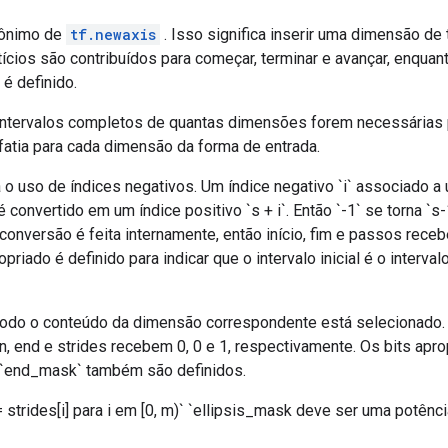
nônimo de
tf.newaxis
. Isso significa inserir uma dimensão de
ictícios são contribuídos para começar, terminar e avançar, enquant
é definido.
os intervalos completos de quantas dimensões forem necessárias 
fatia para cada dimensão da forma de entrada.
ra o uso de índices negativos. Um índice negativo `i` associado
 convertido em um índice positivo `s + i`. Então `-1` se torna `s-
conversão é feita internamente, então início, fim e passos recebe
riado é definido para indicar que o intervalo inicial é o interva
e todo o conteúdo da dimensão correspondente está selecionado.
begin, end e strides recebem 0, 0 e 1, respectivamente. Os bits ap
 `end_mask` também são definidos.
!= strides[i] para i em [0, m)` `ellipsis_mask deve ser uma potên