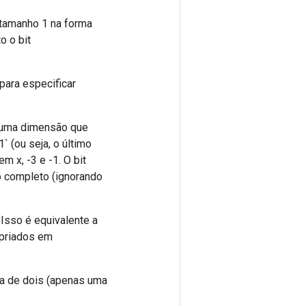
 tamanho 1 na forma
o o bit
para especificar
 a uma dimensão que
1` (ou seja, o último
m x, -3 e -1. O bit
lo completo (ignorando
 Isso é equivalente a
ropriados em
cia de dois (apenas uma