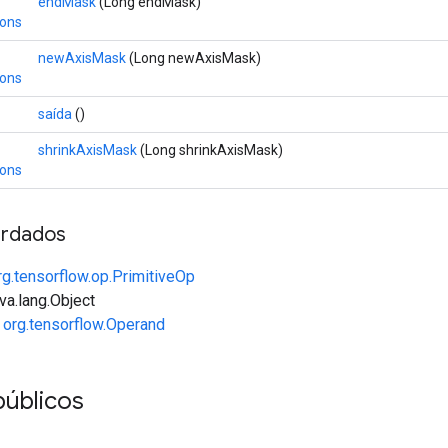
endMask
(Long endMask)
ions
newAxisMask
(Long newAxisMask)
ions
saída
()
shrinkAxisMask
(Long shrinkAxisMask)
ions
rdados
rg.tensorflow.op.PrimitiveOp
va.lang.Object
e
org.tensorflow.Operand
públicos