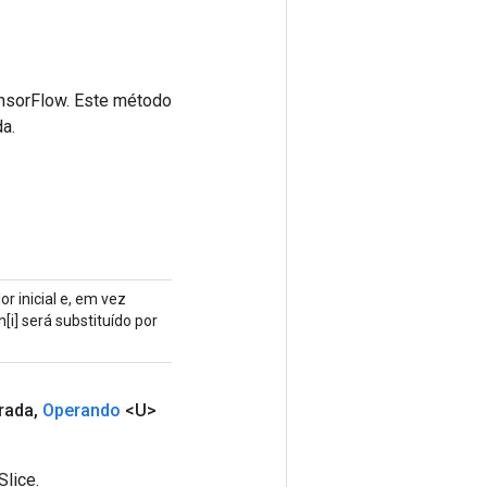
ensorFlow. Este método
a.
r inicial e, em vez
[i] será substituído por
rada
,
Operando
<U>
lice.