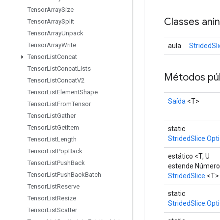
Tensor
Array
Size
Classes ani
Tensor
Array
Split
Tensor
Array
Unpack
Tensor
Array
Write
aula
StridedSl
Tensor
List
Concat
Tensor
List
Concat
Lists
Métodos púb
Tensor
List
Concat
V2
Tensor
List
Element
Shape
Saída
<T>
Tensor
List
From
Tensor
Tensor
List
Gather
Tensor
List
Get
Item
static
StridedSlice.Opt
Tensor
List
Length
Tensor
List
Pop
Back
estático <T, U
Tensor
List
Push
Back
estende Númer
Tensor
List
Push
Back
Batch
StridedSlice
<T>
Tensor
List
Reserve
static
Tensor
List
Resize
StridedSlice.Opt
Tensor
List
Scatter