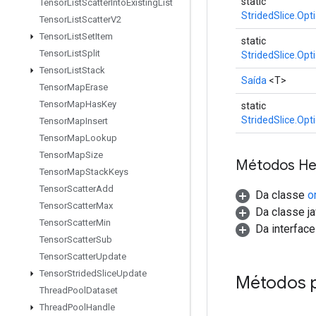
static
Tensor
List
Scatter
Into
Existing
List
StridedSlice.Opt
Tensor
List
Scatter
V2
Tensor
List
Set
Item
static
Tensor
List
Split
StridedSlice.Opt
Tensor
List
Stack
Saída
<T>
Tensor
Map
Erase
Tensor
Map
Has
Key
static
StridedSlice.Opt
Tensor
Map
Insert
Tensor
Map
Lookup
Tensor
Map
Size
Métodos He
Tensor
Map
Stack
Keys
Tensor
Scatter
Add
Da classe
o
Tensor
Scatter
Max
Da classe ja
Tensor
Scatter
Min
Da interfac
Tensor
Scatter
Sub
Tensor
Scatter
Update
Tensor
Strided
Slice
Update
Métodos 
Thread
Pool
Dataset
Thread
Pool
Handle