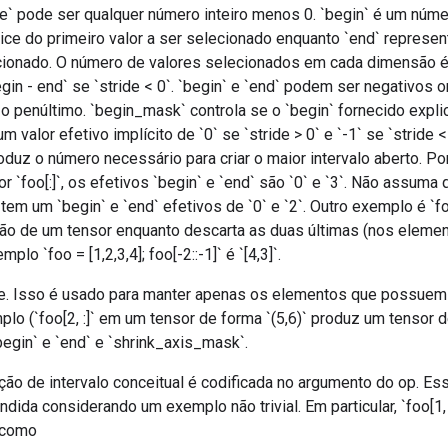
e` pode ser qualquer número inteiro menos 0. `begin` é um núme
ice do primeiro valor a ser selecionado enquanto `end` represent
ecionado. O número de valores selecionados em cada dimensão é 
begin - end` se `stride < 0`. `begin` e `end` podem ser negativos o
 o penúltimo. `begin_mask` controla se o `begin` fornecido expl
m valor efetivo implícito de `0` se `stride > 0` e `-1` se `stride 
oduz o número necessário para criar o maior intervalo aberto. P
sor `foo[:]`, os efetivos `begin` e `end` são `0` e `3`. Não assuma
 tem um `begin` e `end` efetivos de `0` e `2`. Outro exemplo é `fo
ão de um tensor enquanto descarta as duas últimas (nos eleme
mplo `foo = [1,2,3,4]; foo[-2::-1]` é `[4,3]`.
ce. Isso é usado para manter apenas os elementos que possue
plo (`foo[2, :]` em um tensor de forma `(5,6)` produz um tensor de
egin` e `end` e `shrink_axis_mask`.
ão de intervalo conceitual é codificada no argumento do op. Es
da considerando um exemplo não trivial. Em particular, `foo[1, 2:4, 
 como