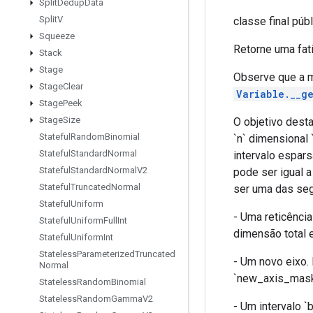
Split
Dedup
Data
Split
V
classe final púb
Squeeze
Retorne uma fati
Stack
Stage
Observe que a m
Stage
Clear
Variable.__ge
Stage
Peek
Stage
Size
O objetivo dest
Stateful
Random
Binomial
`n` dimensional
Stateful
Standard
Normal
intervalo espar
Stateful
Standard
Normal
V2
pode ser igual a
Stateful
Truncated
Normal
ser uma das seg
Stateful
Uniform
- Uma reticência
Stateful
Uniform
Full
Int
dimensão total e
Stateful
Uniform
Int
Stateless
Parameterized
Truncated
- Um novo eixo.
Normal
`new_axis_mask`. 
Stateless
Random
Binomial
Stateless
Random
Gamma
V2
- Um intervalo `