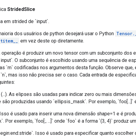
lica
StridedSlice
a em strided de `input`.
aioria dos usuários de python desejará usar o Python
Tensor.
titem__
em vez deste op diretamente.
a operação é produzir um novo tensor com um subconjunto dos 
 `input`. O subconjunto é escolhido usando uma sequência de es
sas `m` codificadas nos argumentos desta função. Observe que, 
 `n`, mas isso não precisa ser o caso. Cada entrada de especifi
uintes:
 (...). As elipses são usadas para indicar zero ou mais dimensõ
 são produzidas usando `ellipsis_mask`. Por exemplo, `foo[...]` é
 Isso é usado para inserir uma nova dimensão shape=1 e é prod
Por exemplo, `foo[:, ...]` onde `foo` é a forma `(3, 4)` produz um t
begin:end:stride`. Isso é usado para especificar quanto escolhe