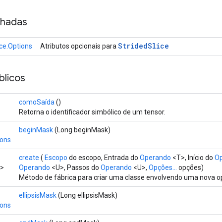
nhadas
Strided
Slice
ice.Options
Atributos opcionais para
licos
comoSaída
()
Retorna o identificador simbólico de um tensor.
beginMask
(Long beginMask)
ions
create
(
Escopo
do escopo, Entrada do
Operando
<T>, Início do
O
o>
Operando
<U>, Passos do
Operando
<U>,
Opções...
opções)
Método de fábrica para criar uma classe envolvendo uma nova op
ellipsisMask
(Long ellipsisMask)
ions