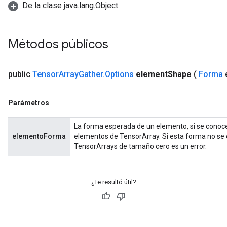
De la clase java.lang.Object
Métodos públicos
public
Tensor
Array
Gather
.
Options
element
Shape
(
Forma
Parámetros
La forma esperada de un elemento, si se conoce. 
elementoForma
elementos de TensorArray. Si esta forma no se e
TensorArrays de tamaño cero es un error.
¿Te resultó útil?