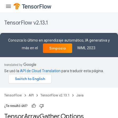
TensorFlow v2.13.1
Conozca lo último en aprendizaje automático, IA generativa y
más en el
WiML 2023.
Simposio
Se usó la
API de Cloud Translation
para traducir esta página.
TensorFlow
API
TensorFlow v2.13.1
Java
¿Te resultó útil?
Tensor
Array
Gather
.
Options