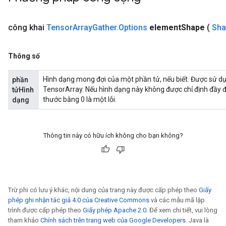
công khai
Tensor
Array
Gather
.
Options
element
Shape
(
Sha
Thông số
Hình dạng mong đợi của một phần tử, nếu biết. Được sử d
phần
TensorArray. Nếu hình dạng này không được chỉ định đầy đủ
tửHình
thước bằng 0 là một lỗi.
dạng
Thông tin này có hữu ích không cho bạn không?
Trừ phi có lưu ý khác, nội dung của trang này được cấp phép theo
Giấy
phép ghi nhận tác giả 4.0 của Creative Commons
và các mẫu mã lập
trình được cấp phép theo
Giấy phép Apache 2.0
. Để xem chi tiết, vui lòng
tham khảo
Chính sách trên trang web của Google Developers
. Java là